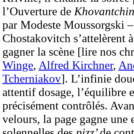
l’Ouverture de
Khovantchi
par Modeste Moussorgski –
Chostakovitch s’attelèrent à
gagner la scène [lire nos c
Winge
,
Alfred Kirchner
,
An
Tcherniakov
]. L’infinie do
attentif dosage, l’équilibre 
précisément contrôlés. Avant
velours, la page gagne une 
solennelles des
pizz’
de cont