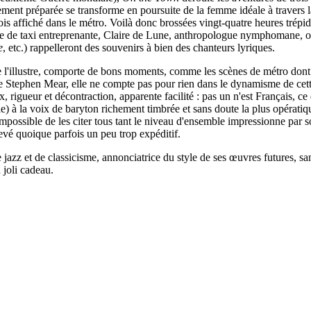
sement préparée se transforme en poursuite de la femme idéale à travers 
ffiché dans le métro. Voilà donc brossées vingt-quatre heures trépida
e de taxi entreprenante, Claire de Lune, anthropologue nymphomane, o
e
, etc.) rappelleront des souvenirs à bien des chanteurs lyriques.
 l'illustre, comporte de bons moments, comme les scènes de métro dont
de Stephen Mear, elle ne compte pas pour rien dans le dynamisme de cette
x, rigueur et décontraction, apparente facilité : pas un n'est Français, 
 à la voix de baryton richement timbrée et sans doute la plus opératiq
ossible de les citer tous tant le niveau d'ensemble impressionne par so
evé quoique parfois un peu trop expéditif.
zz et de classicisme, annonciatrice du style de ses œuvres futures, sans
 joli cadeau.