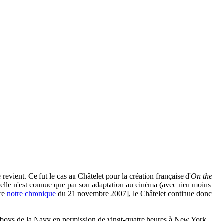
 revient. Ce fut le cas au Châtelet pour la création française d'
On the
elle n'est connue que par son adaptation au cinéma (avec rien moins
ire
notre chronique
du 21 novembre 2007], le Châtelet continue donc
s boys de la Navy en permission de vingt-quatre heures à New York