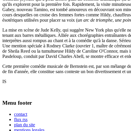
qu'ils explorent pour la première fois. Rapidement, la visite minutieu
Gabey, nouveau Tamino, est tombé amoureux en découvrant son minois a
cours desquelles on croise des femmes fortes comme Hildy, chauffeus
ésotériques utilisées pour placer sa voix (
un arc de triomphe
,
une poir
La mise en scène de Jude Kelly, qui suggère New York plus qu'elle ne
tenant aux barres métalliques. Alliée aux chorégraphies entraînantes 
interprètes aussi rompus au chant et à la comédie qu'à la danse. Sérieu
Une mention spéciale à Rodney Clarke (ouvrier 1, maître de cérémonie)
de Sheila Reed ou la tumultueuse Hildy de Caroline O'Connor, mais imp
Pasdeloup, conduit par David Charles Abell, se montre efficace et enl
Cette première comédie musicale de Bernstein est, par son mélange de ja
de fin d'année, elle constitue sans conteste un bon divertissement et un
IS
Menu footer
contact
flux rss
plan du site
mentions legales