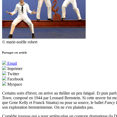
© marie-noëlle robert
Partager cet article
Email
Imprimer
Twitter
Facebook
Myspace
Certains soirs d'hiver, on arrive au théâtre un peu fatigué. Et puis parf
Town
, composé en 1944 par Leonard Bernstein. Si cette œuvre fut mo
que Gene Kelly et Franck Sinatra) ou pour sa source, le ballet
Fancy 
son exploration bernsteinienne. On ne s'en plaindra pas.
Comédie joyeuse qui a pour arrière-plan un contexte dramatique (la