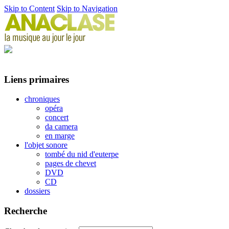
Skip to Content
Skip to Navigation
Liens primaires
chroniques
opéra
concert
da camera
en marge
l'objet sonore
tombé du nid d'euterpe
pages de chevet
DVD
CD
dossiers
Recherche