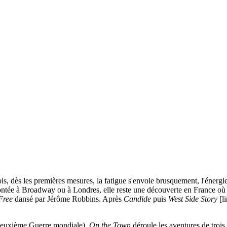
ois, dès les premières mesures, la fatigue s'envole brusquement, l'énergie
ntée à Broadway ou à Londres, elle reste une découverte en France où 
Free
dansé par Jérôme Robbins. Après
Candide
puis
West Side Story
[l
 Deuxième Guerre mondiale),
On the Town
déroule les aventures de troi