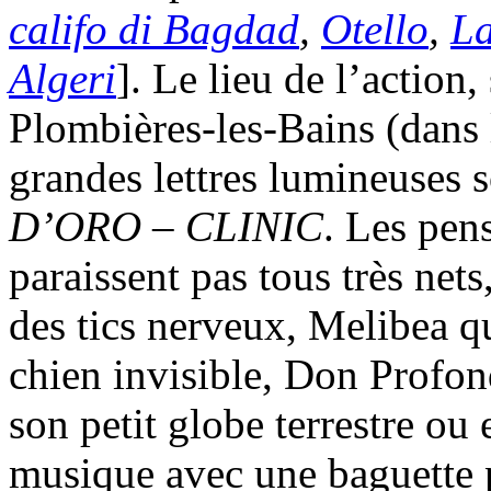
califo di Bagdad
,
Otello
,
La
Algeri
]. Le lieu de l’action,
Plombières-les-Bains (dans l
grandes lettres lumineuses 
D’ORO – CLINIC
. Les pen
paraissent pas tous très net
des tics nerveux, Melibea 
chien invisible, Don Profond
son petit globe terrestre o
musique avec une baguette p