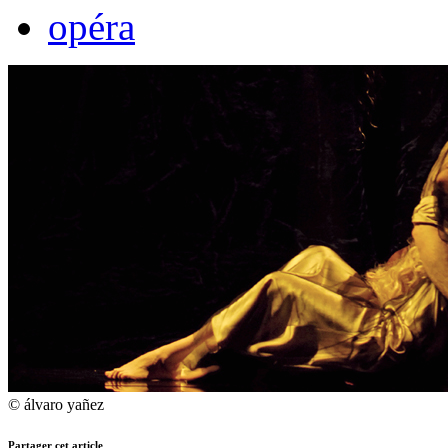
opéra
© álvaro yañez
Partager cet article