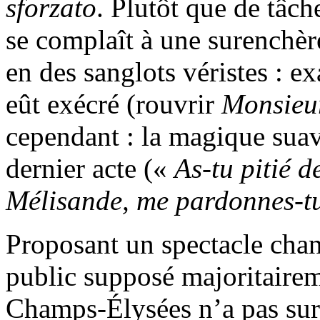
sforzato
. Plutôt que de tâche
se complaît à une surenchèr
en des sanglots véristes : 
eût exécré (rouvrir
Monsieu
cependant : la magique sua
dernier acte («
As-tu pitié d
Mélisande, me pardonnes-t
Proposant un spectacle chan
public supposé majoritairem
Champs-Élysées n’a pas surti