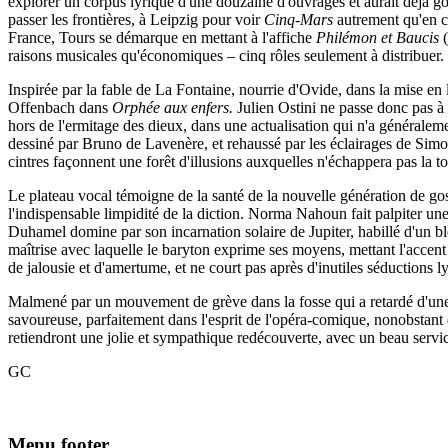
explorer un corpus lyrique d'une douzaine d'ouvrages et aurait déjà g
passer les frontières, à Leipzig pour voir
Cinq-Mars
autrement qu'en c
France, Tours se démarque en mettant à l'affiche
Philémon et Baucis
(
raisons musicales qu'économiques – cinq rôles seulement à distribuer. M
Inspirée par la fable de La Fontaine, nourrie d'Ovide, dans la mise en 
Offenbach dans
Orphée aux enfers.
Julien Ostini ne passe donc pas à
hors de l'ermitage des dieux, dans une actualisation qui n'a généraleme
dessiné par Bruno de Lavenère, et rehaussé par les éclairages de Simo
cintres façonnent une forêt d'illusions auxquelles n'échappera pas la t
Le plateau vocal témoigne de la santé de la nouvelle génération de gos
l'indispensable limpidité de la diction. Norma Nahoun fait palpiter une 
Duhamel domine par son incarnation solaire de Jupiter, habillé d'un ble
maîtrise avec laquelle le baryton exprime ses moyens, mettant l'accen
de jalousie et d'amertume, et ne court pas après d'inutiles séductions 
Malmené par un mouvement de grève dans la fosse qui a retardé d'une h
savoureuse, parfaitement dans l'esprit de l'opéra-comique, nonobstant 
retiendront une jolie et sympathique redécouverte, avec un beau serv
GC
Menu footer