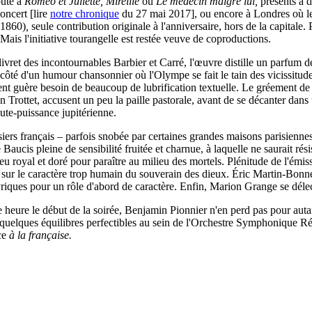
oûté à
Roméo et Juliette, Mireille
ou
Le médecin malgré lui,
présents à d
oncert [lire
notre chronique
du 27 mai 2017], ou encore à Londres où l
1860)
,
seule contribution originale à l'anniversaire, hors de la capitale. P
ais l'initiative tourangelle est restée veuve de coproductions.
livret des incontournables Barbier et Carré, l'œuvre distille un parfum 
 côté d'un humour chansonnier où l'Olympe se fait le tain des vicissitu
nt guère besoin de beaucoup de lubrification textuelle. Le gréement de to
n Trottet, accusent un peu la paille pastorale, avant de se décanter dan
oute-puissance jupitérienne.
iers français – parfois snobée par certaines grandes maisons parisiennes 
Baucis pleine de sensibilité fruitée et charnue, à laquelle ne saurait rés
u royal et doré pour paraître au milieu des mortels. Plénitude de l'émiss
t sur le caractère trop humain du souverain des dieux. Éric Martin-Bonn
lyriques pour un rôle d'abord de caractère. Enfin, Marion Grange se délec
eure le début de la soirée, Benjamin Pionnier n'en perd pas pour autant
quelques équilibres perfectibles au sein de l'Orchestre Symphonique Rég
ice
à la française.