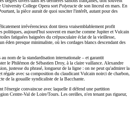
es degrés divers dans les dernières saisons françaises, doit souvent
e University College Opera sort
Polyeucte
de son linceul en mars. En
ourtant, la pièce aurait de quoi susciter l'intérêt, autant pour des
délicatement irrévérencieux dont tirera vraisemblablement profit
des politiques, aujourd'hui souvent en marche comme Jupiter et Vulcain
iles fatiguées baignées du crépusculaire éclat de la vieillesse,
s un éden presque minimaliste, où les cordages blancs descendant des
au nom de la standardisation internationale – et garantit
ister le Philémon de Sébastien Droy, à la claire vaillance. Alexandre
ion, justesse du phrasé, longueur de la ligne : on ne peut qu'admirer la
et régale avec sa composition du claudicant Vulcain noirci de charbon,
te de la gouaille syndicaliste de la Bacchante.
 l'énergie convaincue avec laquelle il défend une partition
ion Centre-Val de Loire/Tours. Les oreilles, n'en tenant pas rigueur,