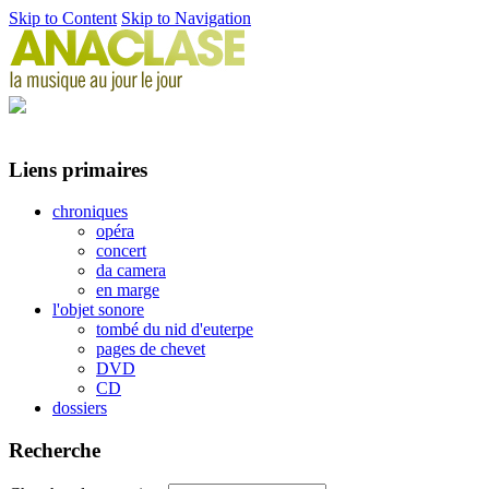
Skip to Content
Skip to Navigation
Liens primaires
chroniques
opéra
concert
da camera
en marge
l'objet sonore
tombé du nid d'euterpe
pages de chevet
DVD
CD
dossiers
Recherche