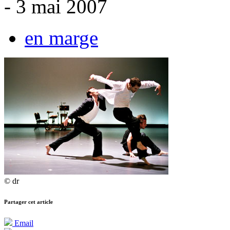
- 3 mai 2007
en marge
© dr
Partager cet article
Email