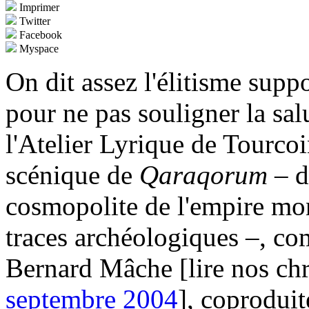
Imprimer
Twitter
Facebook
Myspace
On dit assez l'élitisme sup
pour ne pas souligner la sal
l'Atelier Lyrique de Tourco
scénique de
Qaraqorum
– d
cosmopolite de l'empire mon
traces archéologiques –, co
Bernard Mâche [lire nos ch
septembre 2004
], coprodui