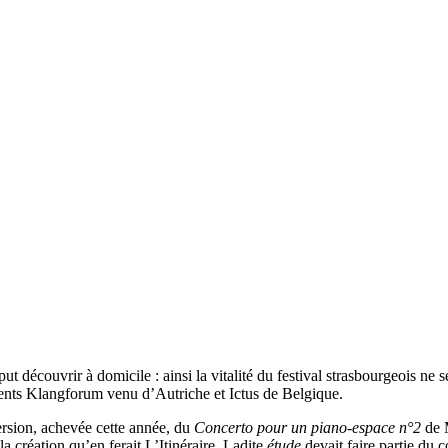
ut découvrir à domicile : ainsi la vitalité du festival strasbourgeois ne
ellents Klangforum venu d’Autriche et Ictus de Belgique.
version, achevée cette année, du
Concerto pour un piano-espace n°2
de M
 la création qu’en ferait L’Itinéraire. Ladite
étude
devait faire partie du 