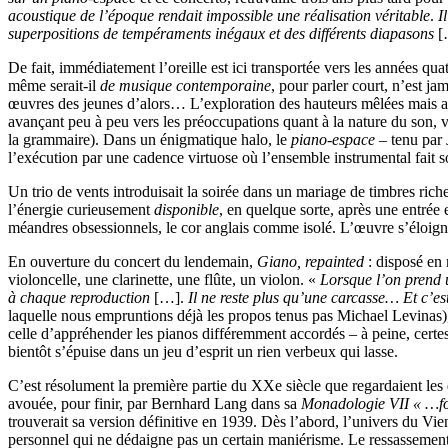
acoustique de l’époque rendait impossible une réalisation véritable
.
I
superpositions de tempéraments inégaux et des différents diapasons
[
De fait, immédiatement l’oreille est ici transportée vers les années qua
même serait-il
de musique contemporaine
, pour parler court, n’est ja
œuvres des jeunes d’alors… L’exploration des hauteurs mêlées mais 
avançant peu à peu vers les préoccupations quant à la nature du son, 
la grammaire). Dans un énigmatique halo, le
piano-espace
– tenu par 
l’exécution par une cadence virtuose où l’ensemble instrumental fait so
Un trio de vents introduisait la soirée dans un mariage de timbres ric
l’énergie curieusement
disponible
, en quelque sorte, après une entrée
méandres obsessionnels, le cor anglais comme isolé. L’œuvre s’éloig
En ouverture du concert du lendemain,
Giano, repainted
: disposé en
violoncelle, une clarinette, une flûte, un violon. «
Lorsque l’on prend 
à chaque reproduction
[…].
Il ne reste plus qu’une carcasse… Et c’e
laquelle nous empruntions déjà les propos tenus pas Michael Levinas), 
celle d’appréhender les pianos différemment accordés – à peine, certe
bientôt s’épuise dans un jeu d’esprit un rien verbeux qui lasse.
C’est résolument la première partie du XXe siècle que regardaient le
avouée, pour finir, par Bernhard Lang dans sa
Monadologie VII « …fo
trouverait sa version définitive en 1939. Dès l’abord, l’univers du Vi
personnel qui ne dédaigne pas un certain maniérisme. Le ressassement 