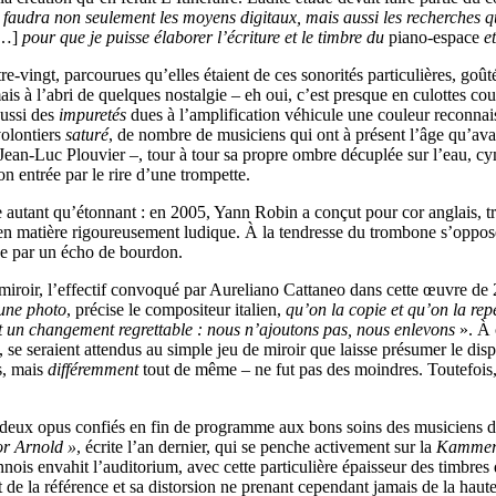
l faudra non seulement les moyens digitaux, mais aussi les recherches q
…]
pour que je puisse élaborer l’écriture et le timbre du
piano-espace
e
tre-vingt, parcourues qu’elles étaient de ces sonorités particulières, goû
mais à l’abri de quelques nostalgie – eh oui, c’est presque en culottes co
aussi des
impuretés
dues à l’amplification véhicule une couleur reconnais
volontiers
saturé
, de nombre de musiciens qui ont à présent l’âge qu’av
Jean-Luc Plouvier –, tour à tour sa propre ombre décuplée sur l’eau, c
n entrée par le rire d’une trompette.
he autant qu’étonnant : en 2005, Yann Robin a conçut pour cor anglais, t
 en matière rigoureusement ludique. À la tendresse du trombone s’oppose 
ne par un écho de bourdon.
 miroir, l’effectif convoqué par Aureliano Cattaneo dans cette œuvre d
une photo
, précise le compositeur italien,
qu’on la copie et qu’on la repe
st un changement regrettable : nous n’ajoutons pas, nous enlevons
». À 
se seraient attendus au simple jeu de miroir que laisse présumer le dis
s, mais
différemment
tout de même – ne fut pas des moindres. Toutefois, au
s deux opus confiés en fin de programme aux bons soins des musiciens d
r Arnold »
, écrite l’an dernier, qui se penche activement sur la
Kammers
ennois envahit l’auditorium, avec cette particulière épaisseur des timb
de la référence et sa distorsion ne prenant cependant jamais de la haut