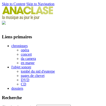
Skip to Content
Skip to Navigation
Liens primaires
chroniques
opéra
concert
da camera
en marge
l'objet sonore
tombé du nid d'euterpe
pages de chevet
DVD
CD
dossiers
Recherche