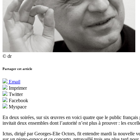
© dr
Partager cet article
Email
Imprimer
Twitter
Facebook
Myspace
En deux soirées, sur six œuvres en voici quatre que le public français p
invitait deux ensembles dont l’autorité n’est plus à prouver : les exc
Ictus, dirigé par Georges-Elie Octors, fit entendre mardi la nouvelle 
sur un piano-espace
et ce concerto, retravaillé trois ans plus tard pour