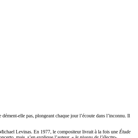
 se dément-elle pas, plongeant chaque jour l’écoute dans l’inconnu. Il
ichael Levinas. En 1977, le compositeur livrait à la fois une
Étude
concerto, mais, s’en explique l’auteur, «
le niveau de l’électro-