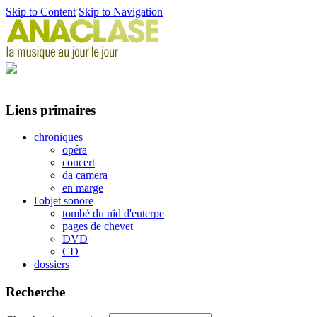
Skip to Content
Skip to Navigation
Liens primaires
chroniques
opéra
concert
da camera
en marge
l'objet sonore
tombé du nid d'euterpe
pages de chevet
DVD
CD
dossiers
Recherche