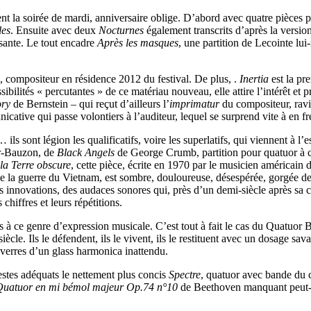
rent la soirée de mardi, anniversaire oblige. D’abord avec quatre pièces 
les
. Ensuite avec deux
Nocturnes
également transcrits d’après la versio
isante. Le tout encadre
Après les masques
, une partition de Lecointe lu
, compositeur en résidence 2012 du festival. De plus, .
Inertia
est la pr
ossibilités « percutantes » de ce matériau nouveau, elle attire l’intérêt e
ory
de Bernstein – qui reçut d’ailleurs l’
imprimatur
du compositeur, ravi
cative qui passe volontiers à l’auditeur, lequel se surprend vite à en fr
s sont légion les qualificatifs, voire les superlatifs, qui viennent à l’es
ur-Bauzon, de
Black Angels
de George Crumb, partition pour quatuor à co
la Terre obscure
, cette pièce, écrite en 1970 par le musicien américain
 la guerre du Vietnam, est sombre, douloureuse, désespérée, gorgée de s
 innovations, des audaces sonores qui, près d’un demi-siècle après sa cré
chiffres et leurs répétitions.
s à ce genre d’expression musicale. C’est tout à fait le cas du Quatuo
cle. Ils le défendent, ils le vivent, ils le restituent avec un dosage sa
es verres d’un glass harmonica inattendu.
stes adéquats le nettement plus concis
Spectre
, quatuor avec bande du 
Quatuor en mi bémol majeur Op.74 n°10
de Beethoven manquant peut-êt