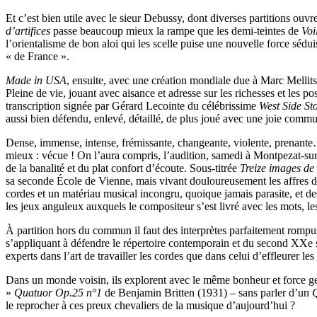
Et c’est bien utile avec le sieur Debussy, dont diverses partitions ouv
d’artifices
passe beaucoup mieux la rampe que les demi-teintes de
Voi
l’orientalisme de bon aloi qui les scelle puise une nouvelle force sédu
« de France ».
Made in USA
, ensuite, avec une création mondiale due à Marc Mellits
Pleine de vie, jouant avec aisance et adresse sur les richesses et les p
transcription signée par Gérard Lecointe du célébrissime
West Side St
aussi bien défendu, enlevé, détaillé, de plus joué avec une joie communi
Dense, immense, intense, frémissante, changeante, violente, prenante… il
mieux : vécue ! On l’aura compris, l’audition, samedi à Montpezat-s
de la banalité et du plat confort d’écoute. Sous-titrée
Treize images de 
sa seconde École de Vienne, mais vivant douloureusement les affres de
cordes et un matériau musical incongru, quoique jamais parasite, et des
les jeux anguleux auxquels le compositeur s’est livré avec les mots, les 
À partition hors du commun il faut des interprètes parfaitement rompu
s’appliquant à défendre le répertoire contemporain et du second XXe siè
experts dans l’art de travailler les cordes que dans celui d’effleurer l
Dans un monde voisin, ils explorent avec le même bonheur et force ge
»
Quatuor Op.25 n°1
de Benjamin Britten (1931) – sans parler d’un
le reprocher à ces preux chevaliers de la musique d’aujourd’hui ?