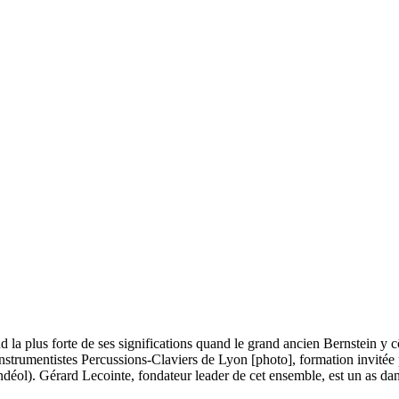
 la plus forte de ses significations quand le grand ancien Bernstein y cô
s instrumentistes Percussions-Claviers de Lyon [photo], formation invité
ol). Gérard Lecointe, fondateur leader de cet ensemble, est un as dans l