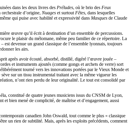
puisées dans les deux livres des
Préludes
, où le brio des
Feux
n orchestrale d’origine,
Nuages
et surtout
Fêtes
, dans lesquelles
i-même qui puise avec habilité et expressivité dans
Masques
de Claude
emière œuvre qu’il écrit à destination d’un ensemble de percussions.
t procure le plaisir du mélomane, même peu familier de ce répertoire. La
 – est devenue un grand classique de l’ensemble lyonnais, toujours
edonner les airs.
prit après avoir écouté, absorbé, distillé, digéré l’œuvre jouée –
rdes et instruments ajoutés (comme gongs et archets de verre) sort
 délibérément tourné vers les innovations portées par le Vieux Monde et
ève sur un tissu instrumental traitant avec la même vigueur les
ation, n’ont rien perdu de leur originalité. Le tout est consolidé par
r Béla, constitué de quatre jeunes musiciens issus du CNSM de Lyon,
vant et bien mené de complicité, de maîtrise et d’engagement, aussi
contemporain canadien John Oswald, tout comme le plus « classique
re un rien de subtilité. Mais, après les exploits précédents, comment