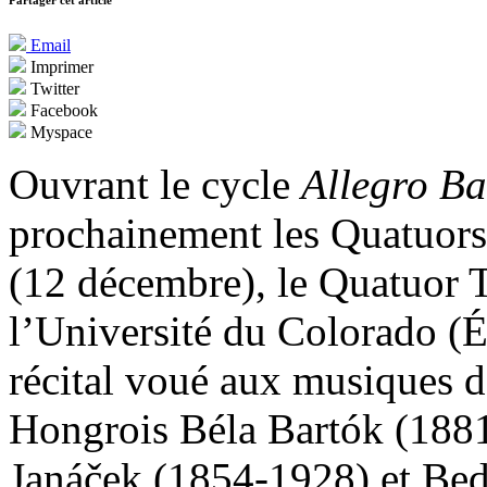
Partager cet article
Email
Imprimer
Twitter
Facebook
Myspace
Ouvrant le cycle
Allegro B
prochainement les Quatuors
(12 décembre), le Quatuor T
l’Université du Colorado (É
récital voué aux musiques d
Hongrois Béla Bartók (1881
Janáček (1854-1928) et Be