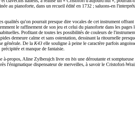
o
et clavecins italiens, a réalisé un « Cristofori d'aujourd'hui », pourrait-
née au pianoforte, dans un recueil édité en 1732 ; saluons-en l'interpré
s qualités qu'on pourrait presque dire vocales de cet instrument offrant
emment le raffinement de son jeu et celui du pianoforte dans les pages
tuelles. Profitant de toutes les possibilités de couleurs de l'instrument,
pides demeure calme et sans ostentation, dessinant la ritournelle presqu
sse générale. De la
K43
elle souligne à peine le caractère parfois angoiss
n précipitée et manque de fantaisie.
e à-propos, Aline Zylberajch livre en
bis
une déroutante et somptueuse
rès l'énigmatique dispensateur de merveilles, à savoir le Cristofori-Wraigh