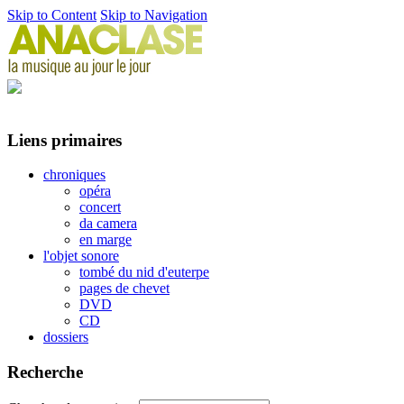
Skip to Content
Skip to Navigation
Liens primaires
chroniques
opéra
concert
da camera
en marge
l'objet sonore
tombé du nid d'euterpe
pages de chevet
DVD
CD
dossiers
Recherche