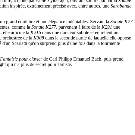
on dire, ici joué par Aline Zylberajch, ouvrant son récital par la
Sonate
tation inspirée, extrêmement précise avec, entre autres, une
Sarabande
 un grand équilibre et une élégance indéniables. Servant la
Sonate K77
 lentes, comme la
Sonate K277
, parvenant à faire de la
K291
une
 elle articule la
K216
dans une douceur subtile et entretient un
e orchestrée de la
K308
dans la seconde partie de laquelle elle oppose
é d'un Scarlatti qu'on surprend plus d'une fois dans la tourmente
Fantaisie pour clavier
de Carl Philipp Emanuel Bach, puis prend
t qui n'a plus de secret pour l'artiste.