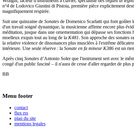
Wraight, facteur d'instruments à clavier, spécialiste des
organi di legn
n°4
de Lodovico Giustini di Pistoia, première pièce explicitement desti
magnifiquement respirée.
Suit une quinzaine de
Sonates
de Domenico Scarlatti qui font goûter le
d'un travail soigné dynamique, la musicienne affirme encore plus évid
méditation, jusque dans une ornementation qui dépasse ses fonctions habi
moelleux exquis tout au long de la
K481
. Son approche des sonates ra
la relative violence de dissonances plus musclées à l'extrême délicate
intérieure. Une seule réserve : la
Sonate en fa mineur K386
est un rie
Après cinq
Sonates
d’Antonio Soler que l'instrument sert avec le mêm
congé d'un public fasciné – il n'aura de cesse d'aller regarder de plus p
BB
Menu footer
contact
flux rss
plan du site
mentions legales