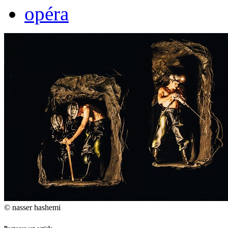
opéra
© nasser hashemi