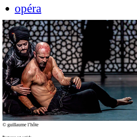
opéra
© guillaume l’hôte