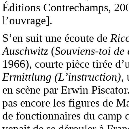
Éditions Contrechamps, 200
l’ouvrage].
S’en suit une écoute de
Rico
Auschwitz
(
Souviens-toi de c
1966), courte pièce tirée d
Ermittlung (L’instruction),
u
en scène par Erwin Piscato
pas encore les figures de Ma
de fonctionnaires du camp d
venait de se dérouler à Fran