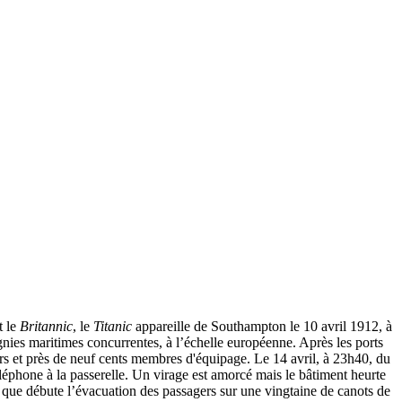
t le
Britannic
, le
Titanic
appareille de Southampton le 10 avril 1912, à
nies maritimes concurrentes, à l’échelle européenne. Après les ports
rs et près de neuf cents membres d'équipage. Le 14 avril, à 23h40, du
éléphone à la passerelle. Un virage est amorcé mais le bâtiment heurte
s que débute l’évacuation des passagers sur une vingtaine de canots de