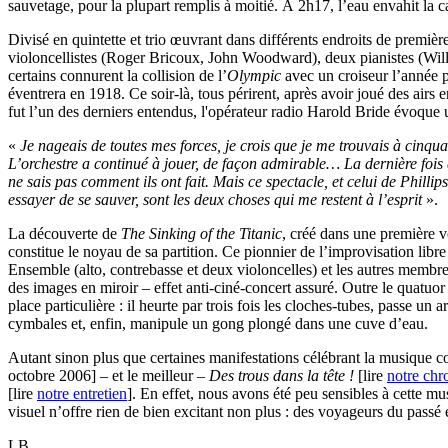
sauvetage, pour la plupart remplis à moitié. À 2h17, l’eau envahit la ca
Divisé en quintette et trio œuvrant dans différents endroits de premiè
violoncellistes (Roger Bricoux, John Woodward), deux pianistes (Willi
certains connurent la collision de l’
Olympic
avec un croiseur l’année pa
éventrera en 1918. Ce soir-là, tous périrent, après avoir joué des airs 
fut l’un des derniers entendus, l'opérateur radio Harold Bride évoque 
«
Je nageais de toutes mes forces, je crois que je me trouvais à cinq
L’orchestre a continué à jouer, de façon admirable… La dernière fois qu
ne sais pas comment ils ont fait. Mais ce spectacle, et celui de Phillip
essayer de se sauver, sont les deux choses qui me restent à l’esprit
».
La découverte de
The Sinking of the Titanic
, créé dans une première 
constitue le noyau de sa partition. Ce pionnier de l’improvisation lib
Ensemble (alto, contrebasse et deux violoncelles) et les autres membres
des images en miroir – effet anti-ciné-concert assuré. Outre le quatu
place particulière : il heurte par trois fois les cloches-tubes, passe un 
cymbales et, enfin, manipule un gong plongé dans une cuve d’eau.
Autant sinon plus que certaines manifestations célébrant la musique 
octobre 2006] – et le meilleur –
Des trous dans la tête !
[lire
notre chr
[lire
notre entretien
]. En effet, nous avons été peu sensibles à cette mu
visuel n’offre rien de bien excitant non plus : des voyageurs du passé 
LB