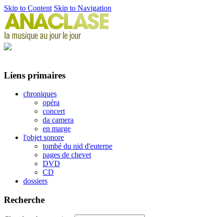
Skip to Content
Skip to Navigation
Liens primaires
chroniques
opéra
concert
da camera
en marge
l'objet sonore
tombé du nid d'euterpe
pages de chevet
DVD
CD
dossiers
Recherche