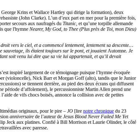
, George Krins et Wallace Hartley qui dirige la formation), deux
ebassiste (John Clarke). L’un d’eux part en mer pour la première fois,
porter secours aux naufragés du
Titanic,
et qu’une torpille allemande
dmis que l'hymne
Nearer, My God, to Thee
(Plus près de Toi, mon Dieu)
 droit vers le ciel, et a commencé lentement, lentement sa descente…
 sauvetage, ils étaient toujours sur le pont, et jouaient
Automne
. Je
nt soit venu lui dire que sa vie lui appartenait, et qu’il devait
 s’est inspiré largement de ce témoignage puisque l’hymne évoquée
er (violoncelle), Nick Barr et Morgan Goff (alto), tandis que le Junior
rcussions) se tiennent derrière, au pied des deux écrans qui diffusent
une période d’affolement), le percussionniste Martin Allen prend une
l’aide de vifs chocs boisés, annonce la collision avec de petites
timédias originaux, pour le pire –
JO
[lire
notre chronique
du 23
rsion
anniversaire
de l’auteur de
Jesus Blood Never Failed Me Yet
lip Jeck aux platines. Confié à Bill Morrison et Laurie Olinder, le côté
etravaillées avec paresse.