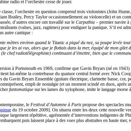
bine radio et l’orchestre cesse de jouer.
re classe, l’orchestre en question comprend trois violonistes (John Hume
am Brailey, Percy Taylor occasionnellement au violoncelle) et un contr
ssée, d’autres encore ont travaillé sur le
Carpathia
– premier navire à 
entraînants (valses, jazz, ragtimes) pour endiguer la panique. S’il est a
un autre cantique :
uante mètres environ quand le
Titanic
a piqué du nez, sa poupe levée tout
e je les ai vus, alors que je flottais dans la mer, équipé de mon gilet de
s (le chef radiotélégraphiste) continuant d’émettre, bien que le commanda
version à Portsmouth en 1969, confirme que Gavin Bryars (né en 1943)
re tient lui-même la contrebasse du quatuor central formé avec Nick Coop
 du Gavin Bryars Ensemble (guitare électrique, clarinette basse, cor, pe
or omniprésent, empli de nostalgie (et un moment scindé en duos, après 
archer
fantomatique
sur les lames du xylophone, imite le langage morse à 
contemporaine, le
Festival d’Automne à Paris
propose des spectacles mul
onique
du 19 octobre 2009]. On situera entre les deux cette nouvelle ve
sique largement répétitive, agrémentée d’interventions indigentes de Phi
embarquent puis laissent place à des vues plus abstraites en haute mer, r