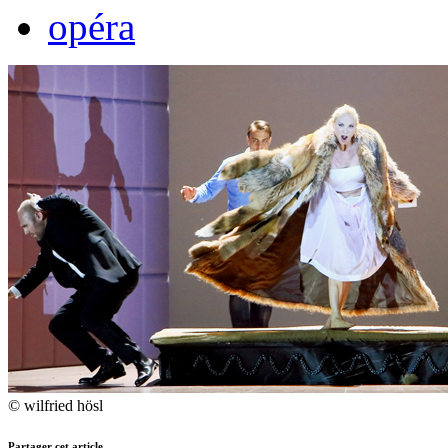
opéra
© wilfried hösl
Partager cet article