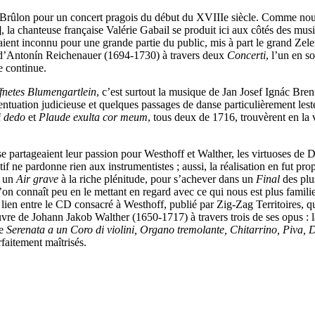
 Brûlon pour un concert pragois du début du XVIIIe siècle. Comme nous
], la chanteuse française Valérie Gabail se produit ici aux côtés des musi
aient inconnu pour une grande partie du public, mis à part le grand Zel
e d’Antonín Reichenauer (1694-1730) à travers deux
Concerti
, l’un en s
e continue.
fnetes Blumengartlein
, c’est surtout la musique de Jan Josef Ignác Bre
ccentuation judicieuse et quelques passages de danse particulièrement les
i dedo
et
Plaude exulta cor meum
, tous deux de 1716, trouvèrent en la 
se partageaient leur passion pour Westhoff et Walther, les virtuoses d
tif ne pardonne rien aux instrumentistes ; aussi, la réalisation en fut pr
s un
Air grave
à la riche plénitude, pour s’achever dans un
Final
des plu
 connaît peu en le mettant en regard avec ce qui nous est plus familier,
e lien entre le CD consacré à Westhoff, publié par Zig-Zag Territoires, 
re de Johann Jakob Walther (1650-1717) à travers trois de ses opus : 
te
Serenata a un Coro di violini, Organo tremolante, Chitarrino, Piva
rfaitement maîtrisés.