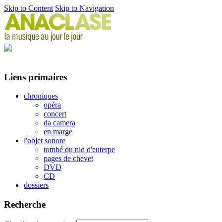
Skip to Content
Skip to Navigation
Liens primaires
chroniques
opéra
concert
da camera
en marge
l'objet sonore
tombé du nid d'euterpe
pages de chevet
DVD
CD
dossiers
Recherche