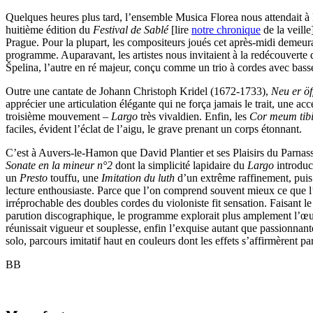
Quelques heures plus tard, l’ensemble Musica Florea nous attendait à
huitième édition du
Festival de Sablé
[lire
notre chronique
de la veille
Prague. Pour la plupart, les compositeurs joués cet après-midi demeur
programme. Auparavant, les artistes nous invitaient à la redécouvert
Špelina, l’autre en ré majeur, conçu comme un trio à cordes avec bass
Outre une cantate de Johann Christoph Kridel (1672-1733),
Neu er öf
apprécier une articulation élégante qui ne força jamais le trait, une a
troisième mouvement –
Largo
très vivaldien. Enfin, les
Cor meum tib
faciles, évident l’éclat de l’aigu, le grave prenant un corps étonnant.
C’est à Auvers-le-Hamon que David Plantier et ses Plaisirs du Parnas
Sonate
en la mineur n°2
dont la simplicité lapidaire du
Largo
introduc
un
Presto
touffu, une
Imitation du luth
d’un extrême raffinement, pui
lecture enthousiaste. Parce que l’on comprend souvent mieux ce que l’on
irréprochable des doubles cordes du violoniste fit sensation. Faisant l
parution discographique, le programme explorait plus amplement l’œuv
réunissait vigueur et souplesse, enfin l’exquise autant que passionnan
solo, parcours imitatif haut en couleurs dont les effets s’affirmèrent pa
BB