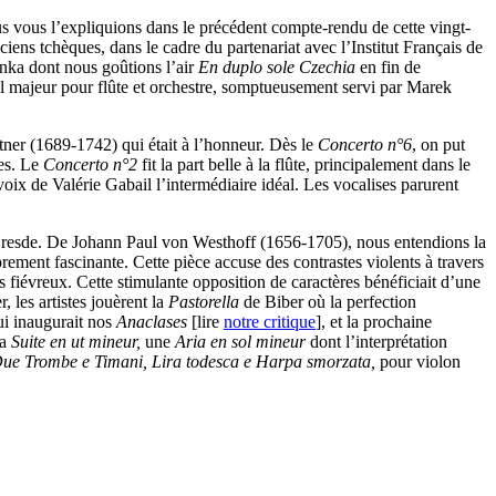
 vous l’expliquions dans le précédent compte-rendu de cette vingt-
ciens tchèques, dans le cadre du partenariat avec l’Institut Français de
enka dont nous goûtions l’air
En duplo sole Czechia
en fin de
ol majeur pour flûte et orchestre, somptueusement servi par Marek
ntner (1689-1742) qui était à l’honneur. Dès le
Concerto n°6
, on put
tes. Le
Concerto n°2
fit la part belle à la flûte, principalement dans le
voix de Valérie Gabail l’intermédiaire idéal. Les vocalises parurent
e Dresde. De Johann Paul von Westhoff (1656-1705), nous entendions la
oprement fascinante. Cette pièce accuse des contrastes violents à travers
s fiévreux. Cette stimulante opposition de caractères bénéficiait d’une
 les artistes jouèrent la
Pastorella
de Biber où la perfection
qui inaugurait nos
Anaclases
[lire
notre critique
], et la prochaine
la
Suite
en ut mineur,
une
Aria en sol mineur
dont l’interprétation
, Due Trombe e Timani, Lira todesca e Harpa smorzata,
pour violon