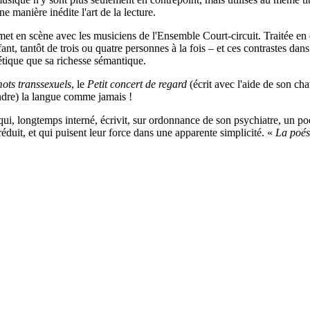
e manière inédite l'art de la lecture.
met en scène avec les musiciens de l'Ensemble Court-circuit. Traitée en
t, tantôt de trois ou quatre personnes à la fois – et ces contrastes dan
étique que sa richesse sémantique.
mots transsexuels
, le
Petit concert de regard
(écrit avec l'aide de son cha
tendre) la langue comme jamais !
i, longtemps interné, écrivit, sur ordonnance de son psychiatre, un po
duit, et qui puisent leur force dans une apparente simplicité. «
La poés