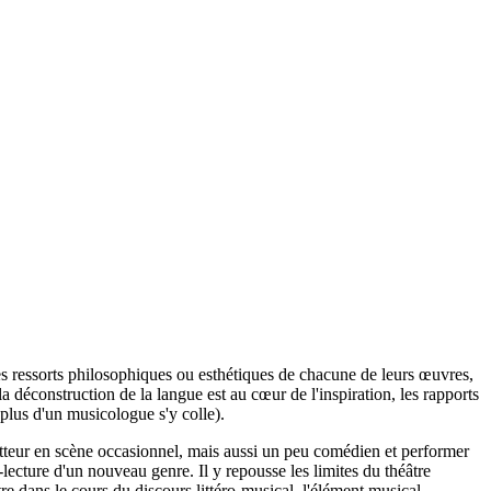
 les ressorts philosophiques ou esthétiques de chacune de leurs œuvres,
a déconstruction de la langue est au cœur de l'inspiration, les rapports
 plus d'un musicologue s'y colle).
metteur en scène occasionnel, mais aussi un peu comédien et performer
lecture d'un nouveau genre. Il y repousse les limites du théâtre
re dans le cours du discours littéro-musical, l'élément musical