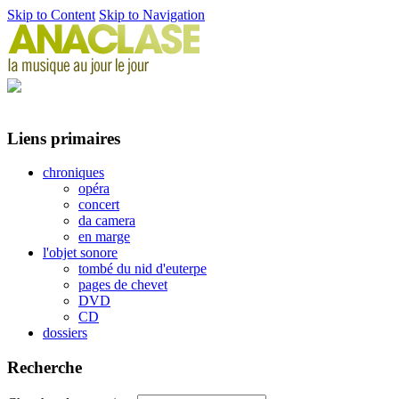
Skip to Content
Skip to Navigation
Liens primaires
chroniques
opéra
concert
da camera
en marge
l'objet sonore
tombé du nid d'euterpe
pages de chevet
DVD
CD
dossiers
Recherche