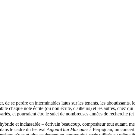
, de se perdre en interminables laïus sur les tenants, les aboutissants,
e chaque note écrite (ou non écrite, d'ailleurs) et les autres, chez qui l
ariés, et pourraient être le sujet de nombreuses années de recherche (et
, hybride et inclassable – écrivain beaucoup, compositeur tout autant, 
dans le cadre du festival
Aujourd'hui Musiques
à Perpignan, un concert-
 musique n'y sont plus seulement en contrepoint, mais utilisés au même tit