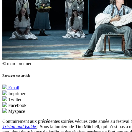
© marc brenner
Partager cet article
Email
Imprimer
Twitter
Facebook
Myspace
Contrairement aux précédentes soirées vécues cette année au festival 
Tristan und Isolde
]. Sous la lumière de Tim Mitchell, qui n’est pas à
peu, dont deux bancs de jardin et des chaises perdues ne font que sou