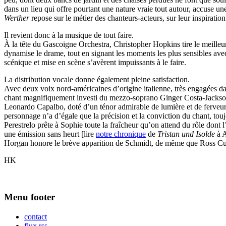
dans un lieu qui offre pourtant une nature vraie tout autour, accuse un
Werther
repose sur le métier des chanteurs-acteurs, sur leur inspirati
Il revient donc à la musique de tout faire.
À la tête du Gascoigne Orchestra, Christopher Hopkins tire le meilleu
dynamise le drame, tout en signant les moments les plus sensibles avec 
scénique et mise en scène s’avèrent impuissants à le faire.
La distribution vocale donne également pleine satisfaction.
Avec deux voix nord-américaines d’origine italienne, très engagées dans
chant magnifiquement investi du mezzo-soprano Ginger Costa-Jackson, j
Leonardo Capalbo, doté d’un ténor admirable de lumière et de ferveur,
personnage n’a d’égale que la précision et la conviction du chant, tou
Perestrelo prête à Sophie toute la fraîcheur qu’on attend du rôle dont
une émission sans heurt [lire
notre chronique
de
Tristan und Isolde
à A
Horgan honore le brève apparition de Schmidt, de même que Ross 
HK
Menu footer
contact
flux rss