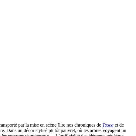
 transporté par la mise en scène [lire nos chroniques de
Tosca
et de
re. Dans un décor stylisé plutôt pauvret, où les arbres voyagent un
s les ramures chanteuses
»… L’artificialité des éléments végétaux,