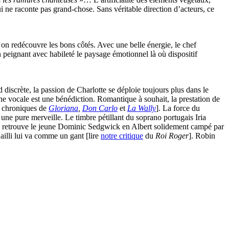
i ne raconte pas grand-chose. Sans véritable direction d’acteurs, ce
on redécouvre les bons côtés. Avec une belle énergie, le chef
n peignant avec habileté le paysage émotionnel là où dispositif
 discrète, la passion de Charlotte se déploie toujours plus dans le
e vocale est une bénédiction. Romantique à souhait, la prestation de
os chroniques de
Gloriana
,
Don Carlo
et
La Wally
]. La force du
 une pure merveille. Le timbre pétillant du soprano portugais Iria
u. On retrouve le jeune Dominic Sedgwick en Albert solidement campé par
illi lui va comme un gant [lire
notre critique
du
Roi Roger
]. Robin