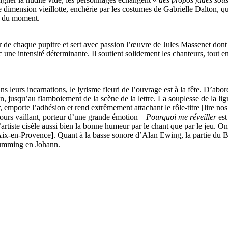
e dimension vieillotte, enchérie par les costumes de Gabrielle Dalton, qu
on du moment.
r de chaque pupitre et sert avec passion l’œuvre de Jules Massenet dont 
une intensité déterminante. Il soutient solidement les chanteurs, tout e
 leurs incarnations, le lyrisme fleuri de l’ouvrage est à la fête. D’abord
usqu’au flamboiement de la scène de la lettre. La souplesse de la lign
 emporte l’adhésion et rend extrêmement attachant le rôle-titre [lire n
jours vaillant, porteur d’une grande émotion –
Pourquoi me réveiller
est
 l’artiste cisèle aussi bien la bonne humeur par le chant que par le je
ix-en-Provence]. Quant à la basse sonore d’Alan Ewing, la partie du Ba
Cumming en Johann.