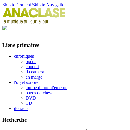
Skip to Content
Skip to Navigation
Liens primaires
chroniques
opéra
concert
da camera
en marge
l'objet sonore
tombé du nid d'euterpe
pages de chevet
DVD
CD
dossiers
Recherche