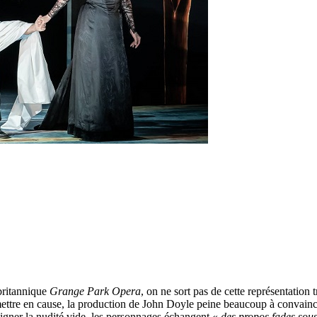
britannique
Grange Park Opera
, on ne sort pas de cette représentation
 mettre en cause, la production de John Doyle peine beaucoup à convainc
ligner la nudité vide, les personnages échangent «
des propos fades sou