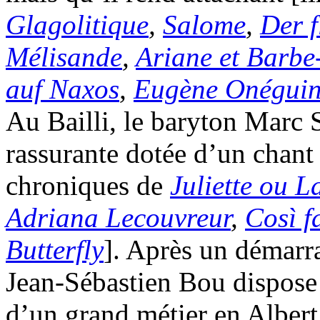
Glagolitique
,
Salome
,
Der f
Mélisande
,
Ariane et Barbe
auf Naxos
,
Eugène Onégui
Au Bailli, le baryton Marc 
rassurante dotée d’un chant é
chroniques de
Juliette ou L
Adriana Lecouvreur
,
Così f
Butterfly
]. Après un démarra
Jean-Sébastien Bou dispose
d’un grand métier en Albert