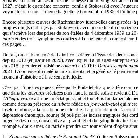
Stokowski donnerait ses lettres de noblesse durant vingt-six ans à cond
1927, c’était le quatrième concerto, confié à Stokowski avec l’auteur au
voyant le jour sous la même baguette le 6 novembre 1936 et l’ultime 
Encore plusieurs œuvres de Rachmaninov furent-elles enregistrées, à p
propres doigts et dirigés par Stokowski, avec une redite du deuxième 
qui s’achève lors des prises de son étalées du 4 décembre 1939 au 20 
morts
et des trois symphonies confiées à la baguette du compositeur. 
ces pages…
De fait, on est bien tenté de l’ainsi considérer, à l’issue des deux co
depuis 2012 (et jusqu’en 2026), avec lequel il a lui aussi entrepris 
en 2018 ; premier et troisième
concerti
en 2019 ;
Danses symphoniqu
2023. L’opulence du matériau instrumental et la générosité pleinement 
moment d’histoire où il se sent privilégié.
C’est par l’une des pages créées par le Philadelphia que la fête comm
que dans les gravures précisées plus haut, la partie soliste revient à D
l’
Allegro vivace
affirme un éclat puissant et toutefois fondamentalement
comme dans sa présence au
rubato
réside un
je-ne-sais-quoi
qui n’est
ciselure infime, à la fois tonique et tendre. La profondeur de l’accord
dépression chronique, sourire déjoué par les incises tragiques des cor
urgence fiévreuse, consécutive au grand relief du galop liminaire. Un 
triomphe, doux-amer, du
tutti
de prendre son tour violent d’opéra strau
La
Rhapsodie sur un thème de Paganini Op.43,
écrite en Suisse dura