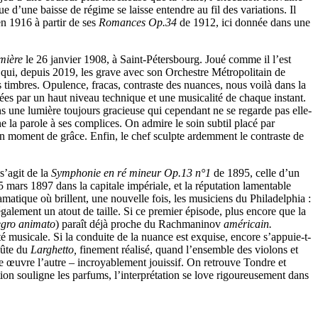
e d’une baisse de régime se laisse entendre au fil des variations. Il
 1916 à partir de ses
Romances Op.34
de 1912, ici donnée dans une
mière
le 26 janvier 1908, à Saint-Pétersbourg. Joué comme il l’est
 qui, depuis 2019, les grave avec son Orchestre Métropolitain de
timbres. Opulence, fracas, contraste des nuances, nous voilà dans la
sées par un haut niveau technique et une musicalité de chaque instant.
s une lumière toujours gracieuse qui cependant ne se regarde pas elle-
e la parole à ses complices. On admire le soin subtil placé par
un moment de grâce. Enfin, le chef sculpte ardemment le contraste de
s’agit de la
Symphonie en ré mineur Op.13 n°1
de 1895, celle d’un
5 mars 1897 dans la capitale impériale, et la réputation lamentable
amatique où brillent, une nouvelle fois, les musiciens du Philadelphia :
également un atout de taille. Si ce premier épisode, plus encore que la
egro animato
) paraît déjà proche du Rachmaninov
américain.
té musicale. Si la conduite de la nuance est exquise, encore s’appuie-t-
flûte du
Larghetto,
finement réalisé, quand l’ensemble des violons et
ne œuvre l’autre – incroyablement jouissif. On retrouve Tondre et
ion souligne les parfums, l’interprétation se love rigoureusement dans