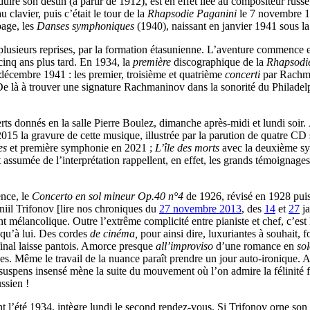
uire son destin (à partir de 1912), est en effet liée au compositeur russe
 clavier, puis c’était le tour de la
Rhapsodie Paganini
le 7 novembre 1
page, les
Danses symphoniques
(1940), naissant en janvier 1941 sous 
lusieurs reprises, par la formation étasunienne. L’aventure commence en 
cinq ans plus tard. En 1934, la
première
discographique de la
Rhapsodie
décembre 1941 : les premier, troisième et quatrième
concerti
par Rachma
De là à trouver une signature Rachmaninov dans la sonorité du Philadelp
ncerts donnés en la salle Pierre Boulez, dimanche après-midi et lundi soir
en 2015 la gravure de cette musique, illustrée par la parution de quat
es
et première symphonie en 2021 ;
L’île des morts
avec la deuxième s
assumée de l’interprétation rappellent, en effet, les grands témoignages
ence, le
Concerto en sol mineur Op.40 n°4
de 1926, révisé en 1928 puis
aniil Trifonov [lire nos chroniques du
27 novembre 2013
, des
14
et
27
ja
 mélancolique. Outre l’extrême complicité entre pianiste et chef, c’est l
 qu’à lui. Des cordes
de cinéma,
pour ainsi dire, luxuriantes à souhait,
 final laisse pantois. Amorce presque
all’improviso
d’une romance en
so
des. Même le travail de la nuance paraît prendre un jour auto-ironique. 
suspens insensé mène la suite du mouvement où l’on admire la félinité fa
ssien !
nt l’été 1934, intègre lundi le second rendez-vous. Si Trifonov orne son