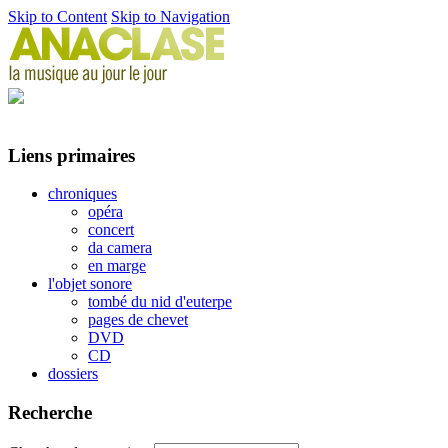
Skip to Content
Skip to Navigation
Liens primaires
chroniques
opéra
concert
da camera
en marge
l'objet sonore
tombé du nid d'euterpe
pages de chevet
DVD
CD
dossiers
Recherche