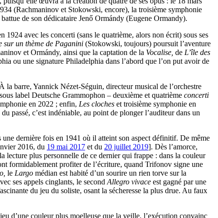
, puisqu’elle œuvra à la création de quatre de ses opus : le 18 mars
934 (Rachmaninov et Stokowski, encore), la troisième symphonie
la battue de son dédicataire Jenő Ormándy (Eugene Ormandy).
1924 avec les concerti (sans le quatrième, alors non écrit) sous ses
 sur un thème de Paganini
(Stokowski, toujours) poursuit l’aventure
ninov et Ormándy, ainsi que la captation de la
Vocalise,
de
L’île des
hia ou une signature Philadelphia dans l’abord que l’on put avoir de
. À la barre, Yannick Nézet-Séguin, directeur musical de l’orchestre
re CD sous label Deutsche Grammophon – deuxième et quatrième
concerti
ymphonie en 2022 ; enfin,
Les cloches
et troisième symphonie en
 du passé, c’est indéniable, au point de plonger l’auditeur dans un
 une dernière fois en 1941 où il atteint son aspect définitif. De même
nvier 2016, du
19 mai 2017
et du
20 juillet 2019
]. Dès l’amorce,
a lecture plus personnelle de ce dernier qui frappe : dans la couleur
 font formidablement profiter de l’écriture, quand Trifonov signe une
lo,
le
Largo
médian est habité d’un sourire un rien torve sur la
Avec ses appels cinglants, le second
Allegro vivace
est gagné par une
scinante du jeu du soliste, osant la sécheresse la plus drue. Au faux
 jeu d’une couleur plus moelleuse que la veille, l’exécution convainc