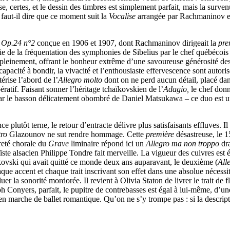
 certes, et le dessin des timbres est simplement parfait, mais la survenu
 faut-il dire que ce moment suit la
Vocalise
arrangée par Rachmaninov en
 Op.24 n°2
conçue en 1906 et 1907, dont Rachmaninov dirigeait la
pre
cie de la fréquentation des symphonies de Sibelius par le chef québécois
leinement, offrant le bonheur extrême d’une savoureuse générosité des 
pacité à bondir, la vivacité et l’enthousiaste effervescence sont autori
érise l’abord de l’
Allegro molto
dont on ne perd aucun détail, placé dan
atif. Faisant sonner l’héritage tchaïkovskien de l’
Adagio,
le chef donn
int par le basson délicatement obombré de Daniel Matsukawa – ce duo est 
plutôt terne, le retour d’entracte délivre plus satisfaisants effluves. Il 
tro
Glazounov ne sut rendre hommage. Cette
première
désastreuse, le 1
preté chorale du
Grave
liminaire répond ici un
Allegro ma non troppo
dr
ïste alsacien Philippe Tondre fait merveille. La vigueur des cuivres est 
ovski qui avait quitté ce monde deux ans auparavant, le deuxième (
All
aque accent et chaque trait inscrivant son effet dans une absolue nécessi
luer la sonorité mordorée. Il revient à Olivia Staton de livrer le trait de 
h Conyers, parfait, le pupitre de contrebasses est égal à lui-même, d’u
en marche de ballet romantique. Qu’on ne s’y trompe pas : si la descript