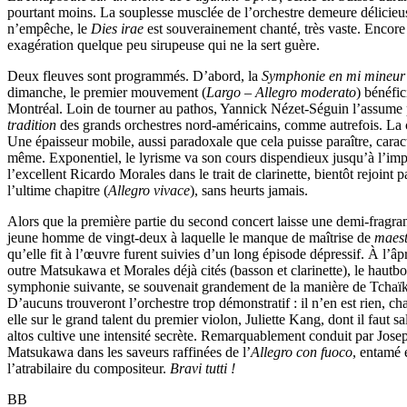
pourtant moins. La souplesse musclée de l’orchestre demeure délicieuse,
n’empêche, le
Dies irae
est souverainement chanté, très vaste. Encore
exagération quelque peu sirupeuse qui ne la sert guère.
Deux fleuves sont programmés. D’abord, la
Symphonie en mi mineur
dimanche, le premier mouvement (
Largo – Allegro moderato
) bénéfi
Montréal. Loin de tourner au pathos, Yannick Nézet-Séguin l’assume p
tradition
des grands orchestres nord-américains, comme autrefois. La ca
Une épaisseur mobile, aussi paradoxale que cela puisse paraître, caract
même. Exponentiel, le lyrisme va son cours dispendieux jusqu’à l’impér
l’excellent Ricardo Morales dans le trait de clarinette, bientôt rejo
l’ultime chapitre (
Allegro vivace
), sans heurts jamais.
Alors que la première partie du second concert laisse une demi-fragrance 
jeune homme de vingt-deux à laquelle le manque de maîtrise de
maes
qu’elle fit à l’œuvre furent suivies d’un long épisode dépressif. À l’â
outre Matsukawa et Morales déjà cités (basson et clarinette), le hautbo
symphonie suivante, se souvenait grandement de la manière de Tchaïk
D’aucuns trouveront l’orchestre trop démonstratif : il n’en est rien, ch
elle sur le grand talent du premier violon, Juliette Kang, dont il faut sa
altos cultive une intensité secrète. Remarquablement conduit par Josep
Matsukawa dans les saveurs raffinées de l’
Allegro con fuoco
, entamé 
l’atrabilaire du compositeur.
Bravi tutti !
BB