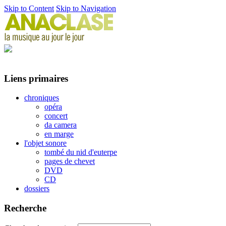
Skip to Content
Skip to Navigation
Liens primaires
chroniques
opéra
concert
da camera
en marge
l'objet sonore
tombé du nid d'euterpe
pages de chevet
DVD
CD
dossiers
Recherche