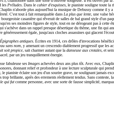
915, chantonnée dans une sorte d'oisiveté songeuse. Il est ouvert par la
d les
Préludes
. Dans le
cahier d'esquisses
, le pianiste souligne toute la
s Chaplin n'aborde plus aujourd'hui la musique de Debussy comme il y a qu
èreté. C'est tout à fait remarquable dans
La plus que lente
, une valse hé
urgeoisie casanière qui rêverait de salles de bal grand style d'un paque
squ'en ses moindres figures de style, tout en ne dérogeant pas à cette étra
qui s'achève dans un rappel presque désertique du thème, une fin qui 
re généreusement égale, jusqu'aux cloches assassines qui glacent l'écout
Épigraphes antiques
. Écrites en 1914, ces drôles d'invocations bénéfic
eau sans nom
, y amenant un crescendo diablement progressif que les acco
it soit propice
, sait charmer autant que la
danseuse aux crotales
, et se
acré, par un jeu tranquillement énergie.
sse fabuleuse ses
Images
achevées deux ans plus tôt. Avec eux, Chaplin r
 sonores, donnant relief et profondeur à une lecture sculpturale qui pren
r
, le pianiste éclaire son jeu d'un sourire grave, ne soulignant jamais ex
 trop brillante, après des errements réellement tendus. Sans conteste, l
le qui fut
comme personne, avec une sorte de fausse simplicité, marquant