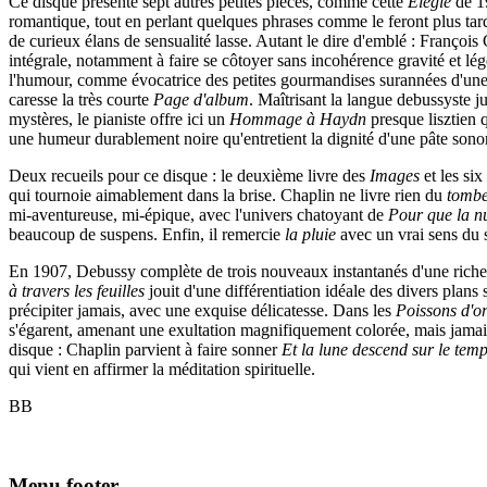
Ce disque présente sept autres petites pièces, comme cette
Élégie
de 1
romantique, tout en perlant quelques phrases comme le feront plus tar
de curieux élans de sensualité lasse. Autant le dire d'emblé : Françoi
intégrale, notamment à faire se côtoyer sans incohérence gravité et lég
l'humour, comme évocatrice des petites gourmandises surannées d'une bo
caresse la très courte
Page d'album
. Maîtrisant la langue debussyste ju
mystères, le pianiste offre ici un
Hommage à Haydn
presque lisztien 
une humeur durablement noire qu'entretient la dignité d'une pâte sono
Deux recueils pour ce disque : le deuxième livre des
Images
et les six
qui tournoie aimablement dans la brise. Chaplin ne livre rien du
tomb
mi-aventureuse, mi-épique, avec l'univers chatoyant de
Pour que la nu
beaucoup de suspens. Enfin, il remercie
la pluie
avec un vrai sens du s
En 1907, Debussy complète de trois nouveaux instantanés d'une riche
à travers les feuilles
jouit d'une différentiation idéale des divers plans
précipiter jamais, avec une exquise délicatesse. Dans les
Poissons d'o
s'égarent, amenant une exultation magnifiquement colorée, mais jamais
disque : Chaplin parvient à faire sonner
Et la lune descend sur le temp
qui vient en affirmer la méditation spirituelle.
BB
Menu footer