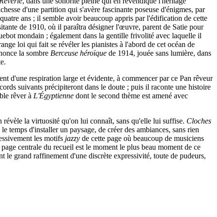
Rêverie
, dans une sonorité pleine qui en revendique l'héritage
 richesse d'une partition qui s'avère fascinante poseuse d'énigmes, par
atre ans ; il semble avoir beaucoup appris par l'édification de cette
sitante de 1910, où il paraîtra désigner l'œuvre, parent de Satie pour
bot mondain ; également dans la gentille frivolité avec laquelle il
nge loi qui fait se révéler les pianistes à l'abord de cet océan de
annonce la sombre
Berceuse héroïque
de 1914, jouée sans lumière, dans
e.
ient d'une respiration large et évidente, à commencer par ce Pan rêveur
rds suivants précipiteront dans le doute ; puis il raconte une histoire
mble rêver à
L'Égyptienne
dont le second thème est amené avec
évèle la virtuosité qu'on lui connaît, sans qu'elle lui suffise.
Cloches
d le temps d'installer un paysage, de créer des ambiances, sans rien
cessivement les motifs
jazzy
de cette page où beaucoup de musiciens
a page centrale du recueil est le moment le plus beau moment de ce
 le grand raffinement d'une discrète expressivité, toute de pudeurs,