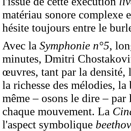
l'issue de cette exécution
li
matériau sonore complexe et
hésite toujours entre le burl
Avec la
Symphonie n°5
, lo
minutes, Dmitri Chostakovitc
œuvres, tant par la densité
la richesse des mélodies, la 
même – osons le dire – par l
chaque mouvement. La
Cin
l'aspect symbolique
beethov