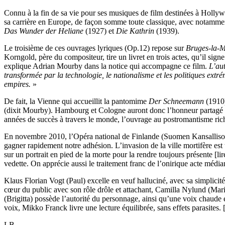
Connu à la fin de sa vie pour ses musiques de film destinées à Holly
sa carrière en Europe, de façon somme toute classique, avec notamme
Das Wunder der Heliane
(1927) et
Die Kathrin
(1939).
Le troisième de ces ouvrages lyriques (Op.12) repose sur
Bruges-la-M
Korngold, père du compositeur, tire un livret en trois actes, qu’il si
explique Adrian Mourby dans la notice qui accompagne ce film.
L’aut
transformée par la technologie, le nationalisme et les politiques ex
empires.
»
De fait, la Vienne qui accueillit la pantomime
Der Schneemann
(1910)
(dixit Mourby). Hambourg et Cologne auront donc l’honneur partagé d
années de succès à travers le monde, l’ouvrage au postromantisme riche
En novembre 2010, l’Opéra national de Finlande (Suomen Kansalliso
gagner rapidement notre adhésion. L’invasion de la ville mortifère est 
sur un portrait en pied de la morte pour la rendre toujours présente [li
vedette. On apprécie aussi le traitement franc de l’onirique acte média
Klaus Florian Vogt (Paul) excelle en veuf halluciné, avec sa simplici
cœur du public avec son rôle drôle et attachant, Camilla Nylund (Mari
(Brigitta) possède l’autorité du personnage, ainsi qu’une voix chaude e
voix, Mikko Franck livre une lecture équilibrée, sans effets parasites.
LB