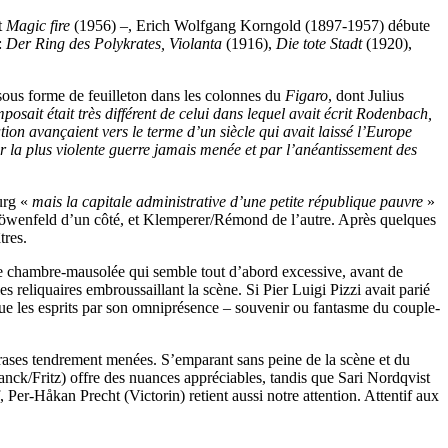
t
Magic fire
(1956) –, Erich Wolfgang Korngold (1897-1957) débute
:
Der Ring des Polykrates, Violanta
(1916),
Die tote Stadt
(1920),
us forme de feuilleton dans les colonnes du
Figaro
, dont Julius
ait était très différent de celui dans lequel avait écrit Rodenbach,
sation avançaient vers le terme d’un siècle qui avait laissé l’Europe
r la plus violente guerre jamais menée et par l’anéantissement des
urg «
mais la capitale administrative d’une petite république pauvre
»
Löwenfeld d’un côté, et Klemperer/Rémond de l’autre. Après quelques
tres.
 chambre-mausolée qui semble tout d’abord excessive, avant de
s reliquaires embroussaillant la scène. Si Pier Luigi Pizzi avait parié
e les esprits par son omniprésence – souvenir ou fantasme du couple-
phrases tendrement menées. S’emparant sans peine de la scène et du
nck/Fritz) offre des nuances appréciables, tandis que Sari Nordqvist
 Per-Håkan Precht (Victorin) retient aussi notre attention. Attentif aux