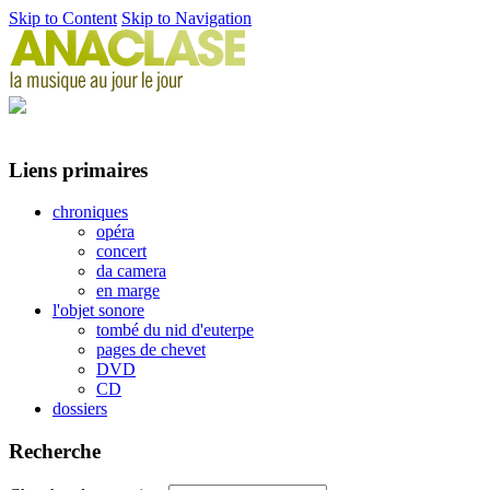
Skip to Content
Skip to Navigation
Liens primaires
chroniques
opéra
concert
da camera
en marge
l'objet sonore
tombé du nid d'euterpe
pages de chevet
DVD
CD
dossiers
Recherche