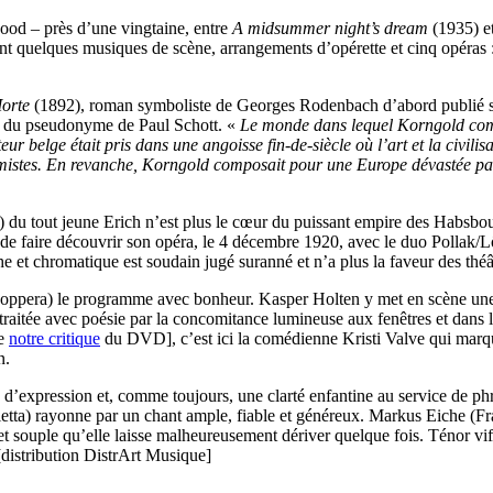
wood – près d’une vingtaine, entre
A midsummer night’s dream
(1935) e
nt quelques musiques de scène, arrangements d’opérette et cinq opéras 
orte
(1892), roman symboliste de Georges Rodenbach d’abord publié so
gne du pseudonyme de Paul Schott. «
Le monde dans lequel Korngold compos
eur belge était pris dans une angoisse fin-de-siècle où l’art et la civili
trémistes. En revanche, Korngold composait pour une Europe dévastée pa
 du tout jeune Erich n’est plus le cœur du puissant empire des Habsbo
e faire découvrir son opéra, le 4 décembre 1920, avec le duo Pollak/
 et chromatique est soudain jugé suranné et n’a plus la faveur des théâ
oppera) le programme avec bonheur. Kasper Holten y met en scène une
traitée avec poésie par la concomitance lumineuse aux fenêtres et dans le
re
notre critique
du DVD], c’est ici la comédienne Kristi Valve qui marqu
n.
té d’expression et, comme toujours, une clarté enfantine au service de 
etta) rayonne par un chant ample, fiable et généreux. Markus Eiche (Fra
t souple qu’elle laisse malheureusement dériver quelque fois. Ténor vif,
 [distribution DistrArt Musique]