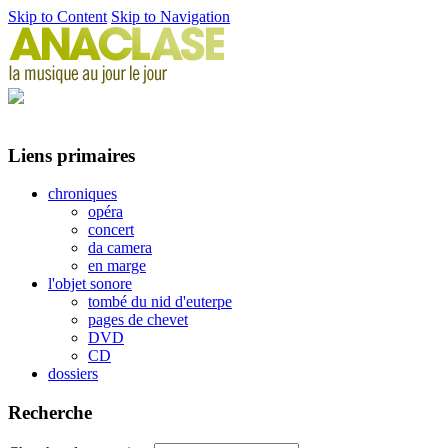
Skip to Content
Skip to Navigation
Liens primaires
chroniques
opéra
concert
da camera
en marge
l'objet sonore
tombé du nid d'euterpe
pages de chevet
DVD
CD
dossiers
Recherche