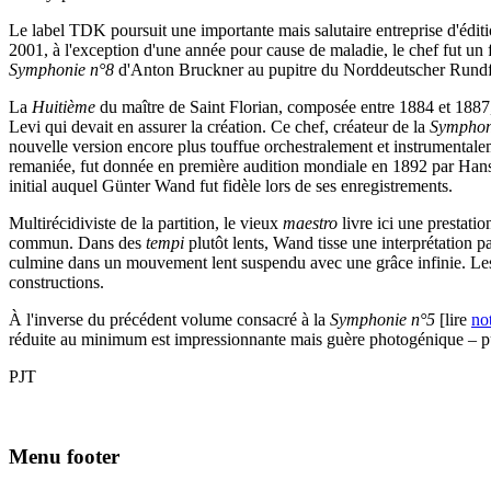
Le label TDK poursuit une importante mais salutaire entreprise d'éd
2001, à l'exception d'une année pour cause de maladie, le chef fut un 
Symphonie n°8
d'Anton Bruckner au pupitre du Norddeutscher Rundf
La
Huitième
du maître de Saint Florian, composée entre 1884 et 1887
Levi qui devait en assurer la création. Ce chef, créateur de la
Symphon
nouvelle version encore plus touffue orchestralement et instrumental
remaniée, fut donnée en première audition mondiale en 1892 par Hans R
initial auquel Günter Wand fut fidèle lors de ses enregistrements.
Multirécidiviste de la partition, le vieux
maestro
livre ici une prestati
commun. Dans des
tempi
plutôt lents, Wand tisse une interprétation p
culmine dans un mouvement lent suspendu avec une grâce infinie. Les au
constructions.
À l'inverse du précédent volume consacré à la
Symphonie n°5
[lire
not
réduite au minimum est impressionnante mais guère photogénique – puis
PJT
Menu footer