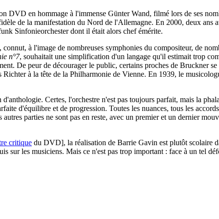
ition DVD en hommage à l'immense Günter Wand, filmé lors de ses nomb
fidèle de la manifestation du Nord de l'Allemagne. En 2000, deux ans ava
unk Sinfonieorchester
dont il était alors chef émérite.
, connut, à l'image de nombreuses symphonies du compositeur, de nomb
ie n°7
, souhaitait une simplification d'un langage qu'il estimait trop c
ement. De peur de décourager le public, certains proches de Bruckner se
ichter à la tête de la Philharmonie de Vienne. En 1939, le musicologue 
on d'anthologie. Certes, l'orchestre n'est pas toujours parfait, mais la
arfaite d'équilibre et de progression. Toutes les nuances, tous les accor
tres parties ne sont pas en reste, avec un premier et un dernier mouveme
re critique
du DVD], la réalisation de Barrie Gavin est plutôt scolaire d
 sur les musiciens. Mais ce n'est pas trop important : face à un tel déf