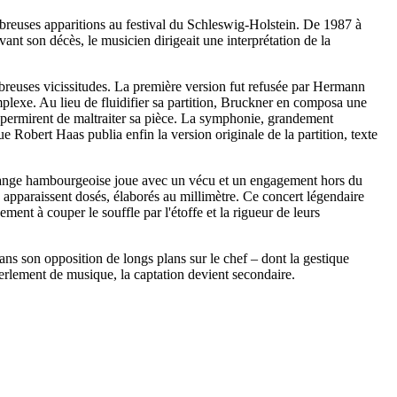
reuses apparitions au festival du Schleswig-Holstein. De 1987 à
nt son décès, le musicien dirigeait une interprétation de la
reuses vicissitudes. La première version fut refusée par Hermann
omplexe. Au lieu de fluidifier sa partition, Bruckner en composa une
 permirent de maltraiter sa pièce. La symphonie, grandement
Robert Haas publia enfin la version originale de la partition, texte
 phalange hambourgeoise joue avec un vécu et un engagement hors du
ds apparaissent dosés, élaborés au millimètre. Ce concert légendaire
nt à couper le souffle par l'étoffe et la rigueur de leurs
ans son opposition de longs plans sur le chef – dont la gestique
erlement de musique, la captation devient secondaire.