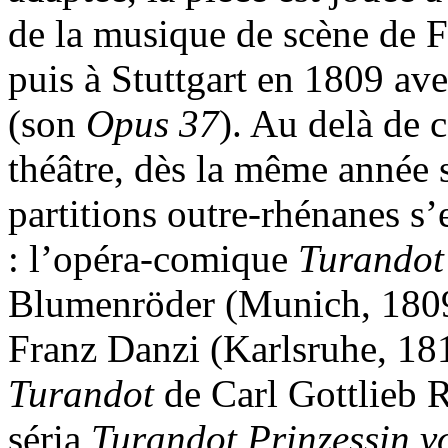
de la musique de scène de 
puis à Stuttgart en 1809 av
(son
Opus 37
). Au delà de 
théâtre, dès la même année 
partitions outre-rhénanes s
: l’opéra-comique
Turando
Blumenröder (Munich, 1809
Franz Danzi (Karlsruhe, 181
Turandot
de Carl Gottlieb R
séria
Turandot Prinzessin v