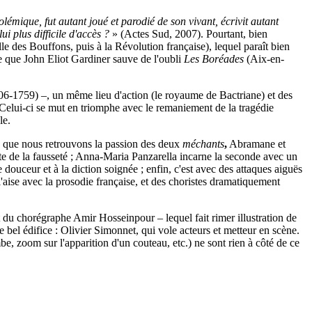
lémique, fut autant joué et parodié de son vivant, écrivit autant
i plus difficile d'accès ?
» (Actes Sud, 2007). Pourtant, bien
lle des Bouffons, puis à la Révolution française), lequel paraît bien
re que John Eliot Gardiner sauve de l'oubli
Les Boréades
(Aix-en-
6-1759) –, un même lieu d'action (le royaume de Bactriane) et des
 Celui-ci se mut en triomphe avec le remaniement de la tragédie
le.
 que nous retrouvons la passion des deux
méchants
,
Abramane et
ite de la fausseté ; Anna-Maria Panzarella incarne la seconde avec un
 douceur et à la diction soignée ; enfin, c'est avec des attaques aiguës
aise avec la prosodie française, et des choristes dramatiquement
et du chorégraphe Amir Hosseinpour – lequel fait rimer illustration de
bel édifice : Olivier Simonnet, qui vole acteurs et metteur en scène.
mbe, zoom sur l'apparition d'un couteau, etc.) ne sont rien à côté de ce