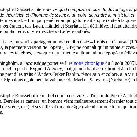
stophe Rousset s'interroge : «
quel compositeur suscita davantage la po
de théoricien et d'homme de science, au point de rendre le musicien en lu
ur estimable finit par pénétrer au purgatoire artistique (suite à la quere
énération, tels Bach, Händel et Scarlatti. En définitive, il faut attend
le public redécouvre des chefs-d'œuvre oubliés.
ité, puisqu'ils partagent un même librettiste – Louis de Cahusac (170
, la première version de l'opéra (1749) ne connaît qu'un faible succès.
 contre les ténèbres, n'évoque ni un mythe antique, ni une épopée médiéva
ingholm, à l'acoustique porteuse [lire
notre chronique
du 8 août 2005],
t du bel impact d'Evgueni Alexiev, malgré un chant assez brut et à la lim
prend les traits d'Anders Jerker Dahlin, ténor sain et coloré, à la virile
e. Signalons également la vaillance de Markus Schwartz (Narbanor), à l'
stophe Rousset offre un bel écrin à ces voix, à l'instar de Pierre Audi 
ts. Derrière sa caméra, un homme vient malheureusement ébranler tout ce 
de scène, etc.) et ses effets d'un autre âge (ralenti sur une lettre qui to
s.