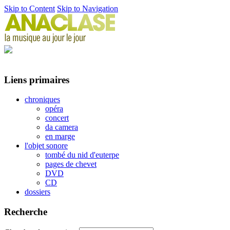
Skip to Content
Skip to Navigation
Liens primaires
chroniques
opéra
concert
da camera
en marge
l'objet sonore
tombé du nid d'euterpe
pages de chevet
DVD
CD
dossiers
Recherche