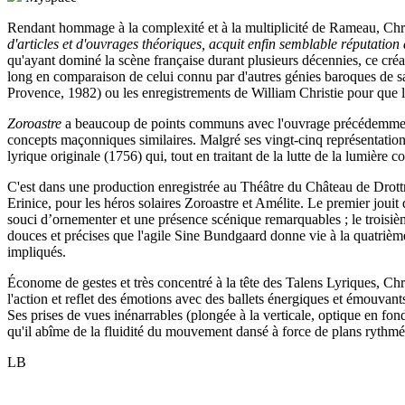
Rendant hommage à la complexité et à la multiplicité de Rameau, Chri
d'articles et d'ouvrages théoriques, acquit enfin semblable réputation 
qu'ayant dominé la scène française durant plusieurs décennies, ce créate
long en comparaison de celui connu par d'autres génies baroques de sa g
Provence, 1982) ou les enregistrements de William Christie pour que 
Zoroastre
a beaucoup de points communs avec l'ouvrage précédemment c
concepts maçonniques similaires. Malgré ses vingt-cinq représentations
lyrique originale (1756) qui, tout en traitant de la lutte de la lumière
C'est dans une production enregistrée au Théâtre du Château de Drottn
Erinice, pour les héros solaires Zoroastre et Amélite. Le premier joui
souci d’ornementer et une présence scénique remarquables ; le troisième 
douces et précises que l'agile Sine Bundgaard donne vie à la quatrièm
impliqués.
Économe de gestes et très concentré à la tête des Talens Lyriques, Chri
l'action et reflet des émotions avec des ballets énergiques et émouvan
Ses prises de vues inénarrables (plongée à la verticale, optique en fond 
qu'il abîme de la fluidité du mouvement dansé à force de plans rythmé
LB