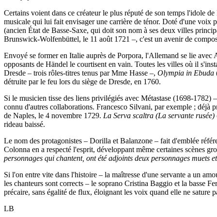
Certains voient dans ce créateur le plus réputé de son temps l'idole
musicale qui lui fait envisager une carrière de ténor. Doté d'une voi
(ancien État de Basse-Saxe, qui doit son nom à ses deux villes principa
Brunswick-Wolfenbüttel, le 11 août 1721 –, c'est un avenir de composit
Envoyé se former en Italie auprès de Porpora, l'Allemand se lie avec A
opposants de Händel le courtisent en vain. Toutes les villes où il s'inst
Dresde – trois rôles-titres tenus par Mme Hasse –,
Olympia in Ebuda
détruite par le feu lors du siège de Dresde, en 1760.
Si le musicien tisse des liens privilégiés avec Métastase (1698-1782) –
connu d'autres collaborations. Francesco Silvani, par exemple ; déjà pr
de Naples, le 4 novembre 1729.
La Serva scaltra
(La servante rusée)
rideau baissé.
Le nom des protagonistes – Dorilla et Balanzone – fait d'emblée référ
Colonna en a respecté l'esprit, développant même certaines scènes gro
personnages qui chantent, ont été adjoints deux personnages muets e
Si l'on entre vite dans l'histoire – la maîtresse d'une servante a un am
les chanteurs sont corrects – le soprano Cristina Baggio et la basse F
précaire, sans égalité de flux, éloignant les voix quand elle ne sature 
LB