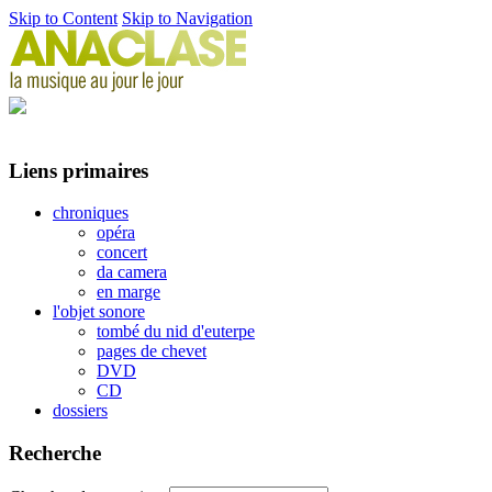
Skip to Content
Skip to Navigation
Liens primaires
chroniques
opéra
concert
da camera
en marge
l'objet sonore
tombé du nid d'euterpe
pages de chevet
DVD
CD
dossiers
Recherche