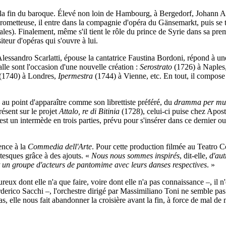
 de la fin du baroque. Élevé non loin de Hambourg, à Bergedorf, Johann
x prometteuse, il entre dans la compagnie d'opéra du Gänsemarkt, puis 
les). Finalement, même s'il tient le rôle du prince de Syrie dans sa prem
eur d'opéras qui s'ouvre à lui.
lessandro Scarlatti, épouse la cantatrice Faustina Bordoni, répond à un
alle sont l'occasion d'une nouvelle création :
Serostrato
(1726) à Naples
(1740) à Londres,
Ipermestra
(1744) à Vienne, etc. En tout, il compose
 au point d'apparaître comme son librettiste préféré, du
dramma per musi
ésent sur le projet
Attalo, re di Bitinia
(1728), celui-ci puise chez Apos
est un intermède en trois parties, prévu pour s'insérer dans ce dernier
ence à la
Commedia dell'Arte
. Pour cette production filmée au Teatro
tesques grâce à des ajouts. «
Nous nous sommes inspirés
, dit-elle,
d'aut
t un groupe d'acteurs de pantomime avec leurs danses respectives
. »
oureux dont elle n'a que faire, voire dont elle n'a pas connaissance –, il
erderico Sacchi –, l'orchestre dirigé par Massimiliano Toni ne semble p
pas, elle nous fait abandonner la croisière avant la fin, à force de mal d