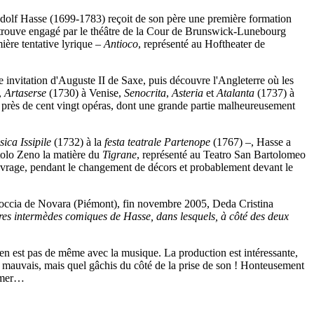
 Adolf Hasse (1699-1783) reçoit de son père une première formation
se trouve engagé par le théâtre de la Cour de Brunswick-Lunebourg
ière tentative lyrique –
Antioco
, représenté au Hoftheater de
e invitation d'Auguste II de Saxe, puis découvre l'Angleterre où les
,
Artaserse
(1730) à Venise,
Senocrita
,
Asteria
et
Atalanta
(1737) à
 près de cent vingt opéras, dont une grande partie malheureusement
ca Issipile
(1732) à la
festa teatrale Partenope
(1767) –, Hasse a
tolo Zeno la matière du
Tigrane
, représenté au Teatro San Bartolomeo
 ouvrage, pendant le changement de décors et probablement devant le
 Coccia de Novara (Piémont), fin novembre 2005, Deda Cristina
res intermèdes comiques de Hasse, dans lesquels, à côté des deux
 n'en est pas de même avec la musique. La production est intéressante,
as mauvais, mais quel gâchis du côté de la prise de son ! Honteusement
e mer…