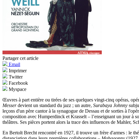
Partager cet article
Email
Imprimer
Twitter
Facebook
Myspace
Œuvres à part entière ou tirées de ses quelques vingt-cinq opéras, opé
Messer
devient un standard du jazz ; un autre,
Surabaya Johnny
subju
leçons d'un père cantor à la synagogue de Dessau et de sorties à l'opér
composition avec Humperdinck et Krasselt – l’enseignant un jour à son 
théâtres. Ses pièces portent alors la trace des influences de Mahler, S
En Bertolt Brecht rencontré en 1927, il trouve un frère d'armes : le th
distanciation dans leurs premières collaborations –
Mahagonny
(1927,