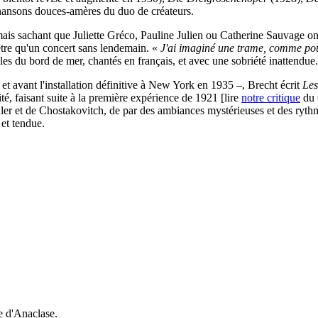
 chansons douces-amères du duo de créateurs.
ais sachant que Juliette Gréco, Pauline Julien ou Catherine Sauvage ont
'être qu'un concert sans lendemain. «
J'ai imaginé une trame, comme pou
lles du bord de mer, chantés en français, et avec une sobriété inattendue.
 et avant l'installation définitive à New York en 1935 –, Brecht écrit
Les
, faisant suite à la première expérience de 1921 [lire
notre critique
du 
er et de Chostakovitch, de par des ambiances mystérieuses et des rythme
et tendue.
e d'Anaclase.