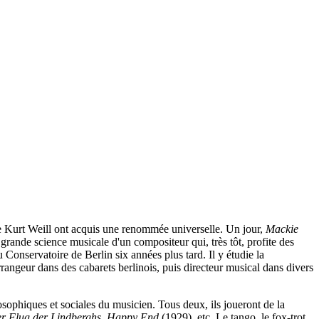
 de Kurt Weill ont acquis une renommée universelle. Un jour,
Mackie
a grande science musicale d'un compositeur qui, très tôt, profite des
 Conservatoire de Berlin six années plus tard. Il y étudie la
rangeur dans des cabarets berlinois, puis directeur musical dans divers
osophiques et sociales du musicien. Tous deux, ils joueront de la
r Flug der Lindberghs
,
Happy End
(1929), etc. Le tango, le fox-trot,