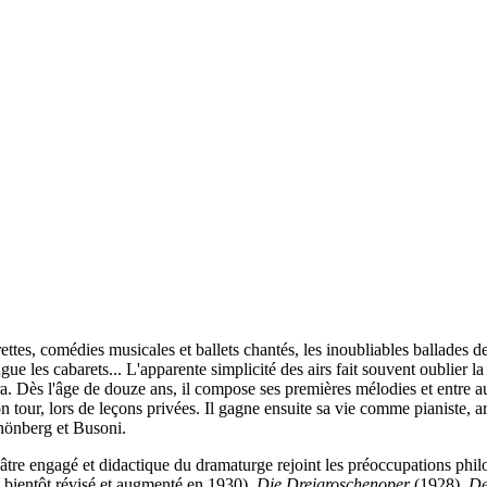
rettes, comédies musicales et ballets chantés, les inoubliables ballades
gue les cabarets... L'apparente simplicité des airs fait souvent oublier l
a. Dès l'âge de douze ans, il compose ses premières mélodies et entre au
tour, lors de leçons privées. Il gagne ensuite sa vie comme pianiste, ar
chönberg et Busoni.
éâtre engagé et didactique du dramaturge rejoint les préoccupations phil
 bientôt révisé et augmenté en 1930),
Die Dreigroschenoper
(1928),
De