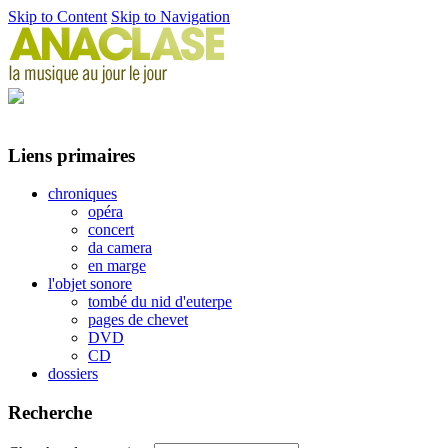
Skip to Content
Skip to Navigation
Liens primaires
chroniques
opéra
concert
da camera
en marge
l'objet sonore
tombé du nid d'euterpe
pages de chevet
DVD
CD
dossiers
Recherche