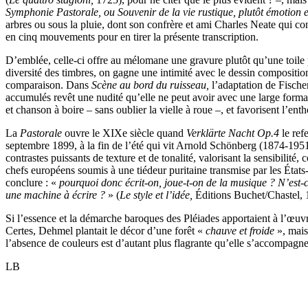
Symphonie Pastorale, ou Souvenir de la vie rustique, plutôt émotion e
arbres ou sous la pluie, dont son confrère et ami Charles Neate qui c
en cinq mouvements pour en tirer la présente transcription.
D’emblée, celle-ci offre au mélomane une gravure plutôt qu’une toile pei
diversité des timbres, on gagne une intimité avec le dessin composition
comparaison. Dans
Scène au bord du ruisseau,
l’adaptation de Fische
accumulés revêt une nudité qu’elle ne peut avoir avec une large form
et chanson à boire – sans oublier la vielle à roue –, et favorisent l’e
La
Pastorale
ouvre le XIXe siècle quand
Verklärte Nacht Op.4
le ref
septembre 1899, à la fin de l’été qui vit Arnold Schönberg (1874-195
contrastes puissants de texture et de tonalité, valorisant la sensibilité,
chefs européens soumis à une tiédeur puritaine transmise par les Éta
conclure : «
pourquoi donc écrit-on, joue-t-on de la musique ? N’est-
une machine à écrire ?
» (
Le style et l’idée,
Éditions Buchet/Chastel, 
Si l’essence et la démarche baroques des Pléiades apportaient à l’œuvr
Certes, Dehmel plantait le décor d’une forêt «
chauve et froide
», mais
l’absence de couleurs est d’autant plus flagrante qu’elle s’accompagn
LB