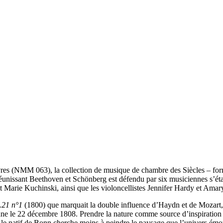
ivres (NMM 063), la collection de musique de chambre des Siècles – fo
éunissant Beethoven et Schönberg est défendu par six musiciennes s’éta
et Marie Kuchinski, ainsi que les violoncellistes Jennifer Hardy et Amary
.21 n°1
(1800) que marquait la double influence d’Haydn et de Mozart
nne le 22 décembre 1808. Prendre la nature comme source d’inspiration 
s le natif de Bonn cherche moins à peindre le paysage que l’univers émot