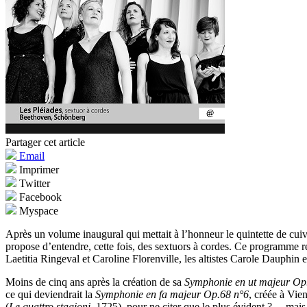
Partager cet article
Email
Imprimer
Twitter
Facebook
Myspace
Après un volume inaugural qui mettait à l’honneur le quintette de cu
propose d’entendre, cette fois, des sextuors à cordes. Ce programme r
Laetitia Ringeval et Caroline Florenville, les altistes Carole Dauphin 
Moins de cinq ans après la création de sa
Symphonie en ut majeur Op
ce qui deviendrait la
Symphonie en fa majeur Op.68 n°6
, créée à Vie
(
Le quattro stagioni,
1725), pour ne citer que le plus évident ? –, mai