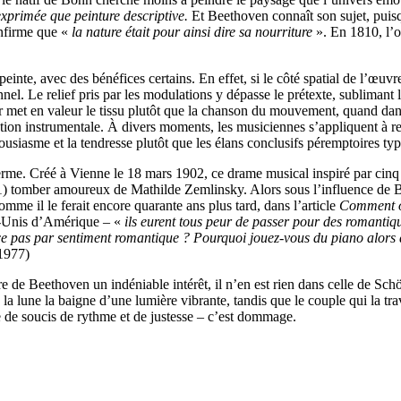
xprimée que peinture descriptive.
Et Beethoven connaît son sujet, puisq
onfirme que «
la nature était pour ainsi dire sa nourriture
». En 1810, l’
nte, avec des bénéfices certains. En effet, si le côté spatial de l’œuvre o
nel. Le relief pris par les modulations y dépasse le prétexte, sublimant 
r met en valeur le tissu plutôt que la chanson du mouvement, quand da
ation instrumentale. À divers moments, les musiciennes s’appliquent à r
nthousiasme et la tendresse plutôt que les élans conclusifs péremptoires t
erme. Créé à Vienne le 18 mars 1902, ce drame musical inspiré par ci
1) tomber amoureux de Mathilde Zemlinsky. Alors sous l’influence de B
 comme il le ferait encore quarante ans plus tard, dans l’article
Comment o
ts-Unis d’Amérique – «
ils eurent tous peur de passer pour des romantiqu
ce pas par sentiment romantique ? Pourquoi jouez-vous du piano alors 
1977)
e de Beethoven un indéniable intérêt, il n’en est rien dans celle de Sc
 la lune la baigne d’une lumière vibrante, tandis que le couple qui la tr
e de soucis de rythme et de justesse – c’est dommage.