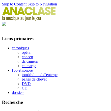
Skip to Content
Skip to Navigation
Liens primaires
chroniques
opéra
concert
da camera
en marge
l'objet sonore
tombé du nid d'euterpe
pages de chevet
DVD
CD
dossiers
Recherche