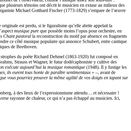
ue plusieurs témoins ont décrit le musicien en extase au milieux des
organiste Michael Gotthard Fischer (1773-1829) s’empare de l’œuvre
riginale est perdu, si le figuralisme qu’elle abrite appelait la
l’aspect
musique pure
que possède moins l’opus pour orchestre, en
ns
Chant pastoral
la reconstruction du motif par absence en fragments
endre ce côté musique populaire qui annonce Schubert, entre cantique
ypiques de Beethoven.
nq strophes du poète Richard Dehmel (1863-1920) fut composé en
rahms, Strauss et Wagner, le futur dodécaphoniste y cultive des
n exécute aujourd’hui la musique romantique
(1948). Il y fustige les
es, ils eurent tous honte de paraître sentimentaux
» –, avant de
que vous pourriez prouver la même agilité de vos doigts en tapant sur
hönberg, à des lieux de l’expressionnisme attendu… et nécessaire !
averse rayonne de chaleur, ce qui n’a pas échappé au musicien. Ici,