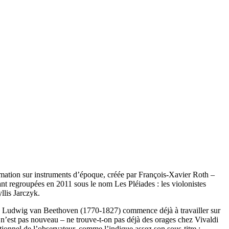
rmation sur instruments d’époque, créée par François-Xavier Roth –
nt regroupées en 2011 sous le nom Les Pléiades : les violonistes
llis Jarczyk.
, Ludwig van Beethoven (1770-1827) commence déjà à travailler sur
n’est pas nouveau – ne trouve-t-on pas déjà des orages chez Vivaldi
ionnel de l’observateur, comme l’indique assez son sous-titre :