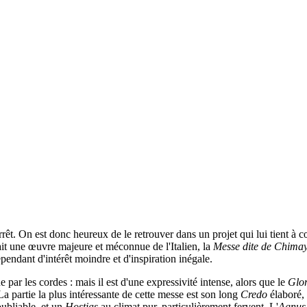
rrêt. On est donc heureux de le retrouver dans un projet qui lui tient à 
it une œuvre majeure et méconnue de l'Italien, la
Messe dite de Chima
endant d'intérêt moindre et d'inspiration inégale.
ar les cordes : mais il est d'une expressivité intense, alors que le
Glo
La partie la plus intéressante de cette messe est son long
Credo
élaboré, 
oubliable, et un
Hostias
au climat pur, particulièrement fervent. L'
Agnus