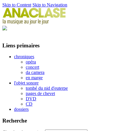
Skip to Content
Skip to Navigation
Liens primaires
chroniques
opéra
concert
da camera
en marge
l'objet sonore
tombé du nid d'euterpe
pages de chevet
DVD
CD
dossiers
Recherche