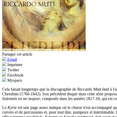
Partager cet article
Email
Imprimer
Twitter
Facebook
Myspace
Cela faisait longtemps que la discographie de Riccardo Muti était à l'a
Cherubini (1760-1842). Son précédent disque dans cette série proposa
Solemnis
en mi majeur
, composée dans les années 1817-18, qui est cep
Le
Kyrie
est une page assez statique où le chœur n'est accompagné que p
cuivres et de percussions et, pour tout dire, pompeux et interminable. 
efficacement caractérisés. Suivent un
Sanctus
tonitruant, fort court et 