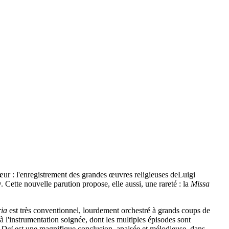
cœur : l'enregistrement des grandes œuvres religieuses deLuigi
y
. Cette nouvelle parution propose, elle aussi, une rareté : la
Missa
ria
est très conventionnel, lourdement orchestré à grands coups de
à l'instrumentation soignée, dont les multiples épisodes sont
 Dei
est une magnifique conclusion, apaisée et mélodieuse, dans