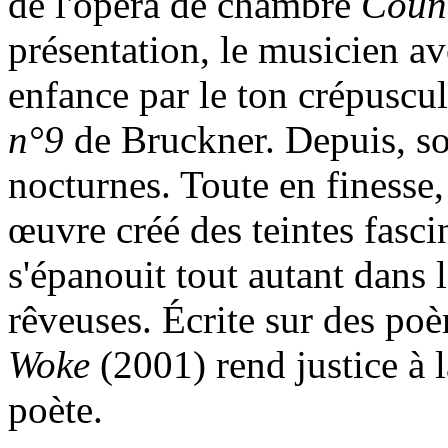
de l'opéra de chambre
Count
présentation, le musicien av
enfance par le ton crépuscu
n°9
de Bruckner. Depuis, s
nocturnes. Toute en finesse, 
œuvre créé des teintes fasci
s'épanouit tout autant dans 
rêveuses. Écrite sur des p
Woke
(2001) rend justice à l
poète.