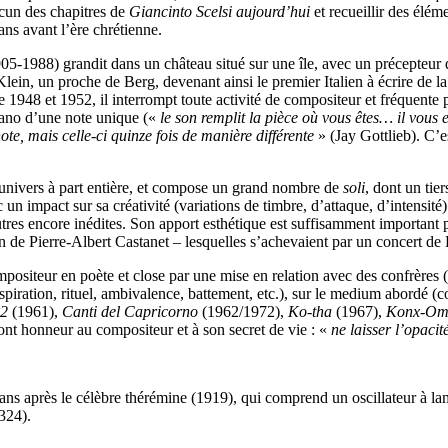
acun des chapitres de
Giancinto Scelsi aujourd’hui
et recueillir des élém
ns avant l’ère chrétienne.
905-1988) grandit dans un château situé sur une île, avec un précepteur q
ein, un proche de Berg, devenant ainsi le premier Italien à écrire de l
e 1948 et 1952, il interrompt toute activité de compositeur et fréquente
piano d’une note unique («
le son remplit la pièce où vous êtes… il vous
te, mais celle-ci quinze fois de manière différente
» (Jay Gottlieb). C’e
univers à part entière, et compose un grand nombre de
soli
, dont un tier
c un impact sur sa créativité (variations de timbre, d’attaque, d’intensi
tres encore inédites. Son apport esthétique est suffisamment important p
n de Pierre-Albert
Castanet – lesquelles
s’achevaient par un concert de L
mpositeur en poète et close par une mise en relation avec des confrères 
spiration, rituel, ambivalence, battement, etc.), sur le medium abordé (c
°2
(1961),
Canti del Capricorno
(1962/1972),
Ko-tha
(1967),
Konx-Om
font honneur au compositeur et à son secret de vie : «
ne laisser l’opacité
ans après le célèbre thérémine (1919), qui comprend un oscillateur à la
324).