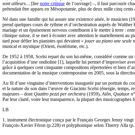
sont ailleurs…
[lire
notre critique
de l’ouvrage] –, il faut parcourir ch
prétendait être apparu en Mésopotamie, plus de deux mille cinq cents a
Né dans une famille qui lui assure une existence aisée, le musicien (1
prend quelques cours de rythme et d’orchestration auprès de Walther Kl
mariage et un épuisement nerveux contribuent à le mettre à terre : entr
clinique suisse, il se met à écouter avec attention le martellement au 
tard pour défier les pianistes qui devaient «
jouer au piano une seule no
musical et mystique (Orient, ésotérisme, etc.).
De 1952 à 1958, Scelsi repart du son lui-même, considéré comme un 
l’acquisition d’une ondioline [1], laquelle lui permet d’improviser ave
grâce à quelques cent cinquante compositions répertoriées et bien d’au
documentation de la musique contemporaine en 2005, sous la directio
Au fil d’une vingtaine d’interventions inaugurée par un portrait du co
et la nature du son dans l’œuvre de Giacinto Scelsi (énergie, temps, re
majeures – dont
Quattro pezzi per orchestra
(1959),
Aiôn, Quatuor n
Par leur clarté, voire leur transparence, la plupart des musicographes 
LB
1. instrument électronique conçu par le Français Georges Jenny vingt 
François-Xavier Féron (p.228) et polyphonique selon Thierry Alla (p.