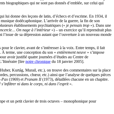
ents biographiques qui ne sont pas donnés d’emblée, sur celui qui
ui lui donne des leçons de latin, d’échecs et d’escrime. En 1934, il
a musique dodécaphonique. L’arrivée de la guerre, la fin de son
 plusieurs établissements psychiatriques («
je pensais trop
»). Dans une
 encercle… On nage à l’intérieur
») – un exercice qu’il reprendrait plus
st l’issue de sa dépression autant que l’ouverture à un nouveau monde
s pour le clavier, avant de s’intéresser à la voix. Entre temps, il fait
té). À terme, une conception du son «
entièrement neuve
» s’impose
our avoir justifié quatre journées d’études au Centre de
’Itinéraire [lire
notre chronique
du 18 janvier 2005].
(Huber, Kurtág, Murail, etc.), on trouve des commentaires sur la place
ordes, percussions, chœur, etc.) ainsi que l’analyse de quelques pièces
-Pax
(1969) et
Pranam II
(1973), détaillées chacune en un chapitre.
 s’infiltrer ni dans le corps, ni dans l’esprit
».
mpe et un petit clavier de trois octaves – monophonique pour