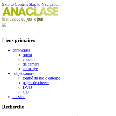
Skip to Content
Skip to Navigation
Liens primaires
chroniques
opéra
concert
da camera
en marge
l'objet sonore
tombé du nid d'euterpe
pages de chevet
DVD
CD
dossiers
Recherche