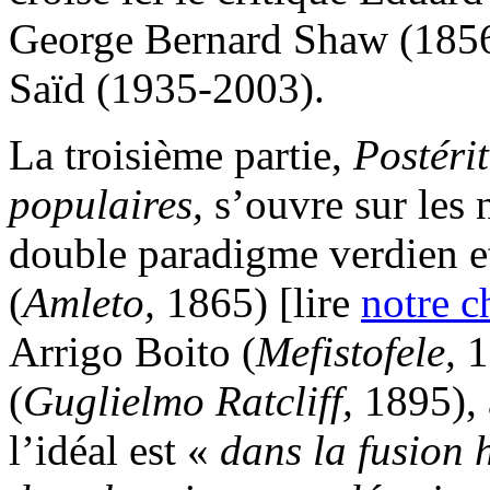
George Bernard Shaw (1856
Saïd (1935-2003).
La troisième partie,
Postérit
populaires,
s’ouvre sur les 
double paradigme verdien e
(
Amleto,
1865) [lire
notre c
Arrigo Boito (
Mefistofele,
1
(
Guglielmo Ratcliff,
1895), 
l’idéal est «
dans la fusion