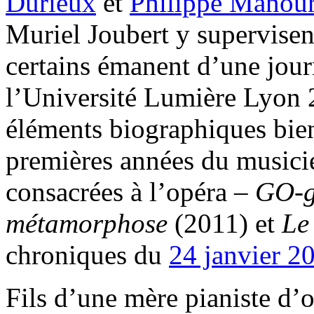
Durieux
et
Philippe Manou
Muriel Joubert y supervisent
certains émanent d’une jour
l’Université Lumière Lyon 2
éléments biographiques bien
premières années du musici
consacrées à l’opéra –
GO-g
métamorphose
(2011) et
Le
chroniques du
24 janvier 2
Fils d’une mère pianiste d’