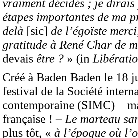
vraiment décidés ; je dirais
étapes importantes de ma p
delà
[sic]
de l’égoïste merc
gratitude à René Char de m’
devais
être ?
» (in
Libératio
Créé à Baden Baden le 18 ju
festival de la Société inter
contemporaine (SIMC) – mal
française ! –
Le marteau san
plus tôt, «
à l’époque où l’o