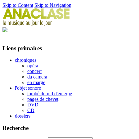
Skip to Content
Skip to Navigation
Liens primaires
chroniques
opéra
concert
da camera
en marge
l'objet sonore
tombé du nid d'euterpe
pages de chevet
DVD
CD
dossiers
Recherche