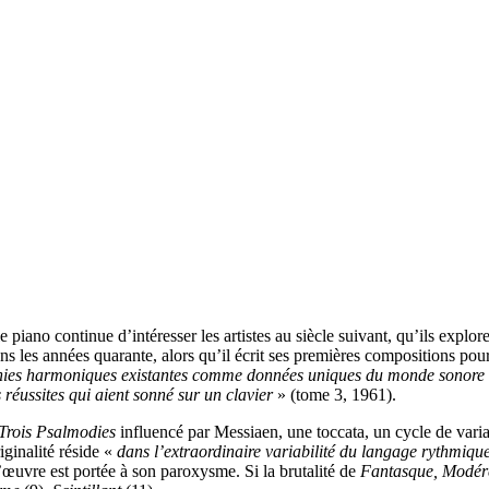
 piano continue d’intéresser les artistes au siècle suivant, qu’ils explo
ans les années quarante, alors qu’il écrit ses premières compositions po
chies harmoniques existantes comme données uniques du monde sonore
 réussites qui aient sonné sur un clavier
» (tome 3, 1961).
Trois Psalmodies
influencé par Messiaen, une toccata, un cycle de varia
iginalité réside «
dans l’extraordinaire variabilité du langage rythmiqu
l’œuvre est portée à son paroxysme. Si la brutalité de
Fantasque, Modér