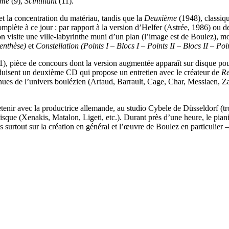
lme
(9),
Scintillant
(11).
 et la concentration du matériau, tandis que la
Deuxième
(1948), classiq
complète à ce jour : par rapport à la version d’Helfer (Astrée, 1986) ou
on visite une ville-labyrinthe muni d’un plan (l’image est de Boulez), m
enthèse)
et
Constellation (Points I – Blocs I – Points II – Blocs II – Po
, pièce de concours dont la version augmentée apparaît sur disque pour
troduisent un deuxième CD qui propose un entretien avec le créateur de
R
nues de l’univers boulézien (Artaud, Barrault, Cage, Char, Messiaen, Za
retenir avec la productrice allemande, au studio Cybele de Düsseldorf (
sque (Xenakis, Matalon, Ligeti, etc.). Durant près d’une heure, le pian
 surtout sur la création en général et l’œuvre de Boulez en particulier – q