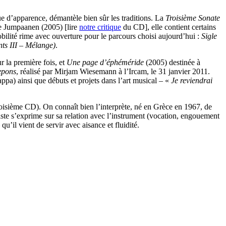
ue d’apparence, démantèle bien sûr les traditions. La
Troisième Sonate
 de Jumpaanen (2005) [lire
notre critique
du CD], elle contient certains
obilité rime avec ouverture pour le parcours choisi aujourd’hui :
Sigle
ints III – Mélange)
.
 la première fois, et
Une page d’éphéméride
(2005) destinée à
epons
, réalisé par Mirjam Wiesemann à l’Ircam, le 31 janvier 2011.
ppa) ainsi que débuts et projets dans l’art musical – «
Je reviendrai
troisième CD). On connaît bien l’interprète, né en Grèce en 1967, de
iste s’exprime sur sa relation avec l’instrument (vocation, engouement
u’il vient de servir avec aisance et fluidité.