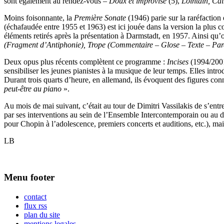
sont également au rendez-vous –
Doux et improvisé
(5),
Lointain, Ca
Moins foisonnante, la
Première Sonate
(1946) parie sur la raréfaction
(échafaudée entre 1955 et 1963) est ici jouée dans la version la plus 
éléments retirés après la présentation à Darmstadt, en 1957. Ainsi qu’
(Fragment d’Antiphonie), Trope (Commentaire – Glose – Texte – Par
Deux opus plus récents complètent ce programme :
Incises
(1994/2001)
sensibiliser les jeunes pianistes à la musique de leur temps. Elles in
Durant trois quarts d’heure, en allemand, ils évoquent des figures con
peut-être au piano
».
Au mois de mai suivant, c’était au tour de Dimitri Vassilakis de s’ent
par ses interventions au sein de l’Ensemble Intercontemporain ou au di
pour Chopin à l’adolescence, premiers concerts et auditions, etc.), mais
LB
Menu footer
contact
flux rss
plan du site
mentions legales