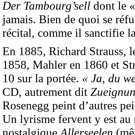
Der Tambourg’sell
dont le 
jamais. Bien de quoi se réf
récital, comme il sanctifie l
En 1885, Richard Strauss, le
1858, Mahler en 1860 et St
10 sur la portée.
« Ja, du we
CD, autrement dit
Zueignu
Rosenegg peint d’autres pei
Un lyrisme fervent y est au 
nostalgique
Allerseelen
(mêm