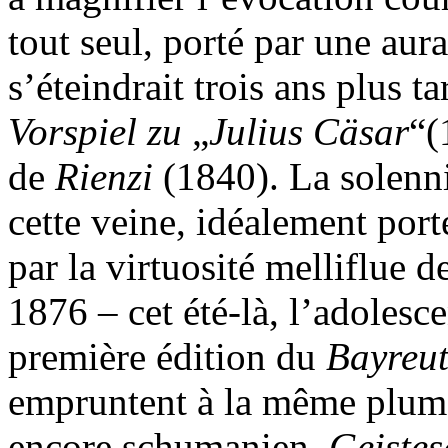
tout seul, porté par une aur
s’éteindrait trois ans plus 
Vorspiel zu
„
Julius Cäsar
“(
de
Rienzi
(1840). La solenni
cette veine, idéalement por
par la virtuosité melliflue
1876 – cet été-là, l’adolesce
première édition du
Bayreut
empruntent à la même plume 
encore schumanien.
Geiste