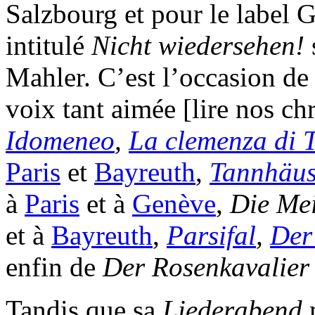
Salzbourg et pour le label G
intitulé
Nicht wiedersehen!
Mahler. C’est l’occasion de
voix tant aimée [lire nos c
Idomeneo
,
La clemenza di T
Paris
et
Bayreuth
,
Tannhäus
à
Paris
et à
Genève
,
Die Mei
et à
Bayreuth
,
Parsifal
,
Der
enfin de
Der Rosenkavalier
Tandis que sa
Liederabend
m