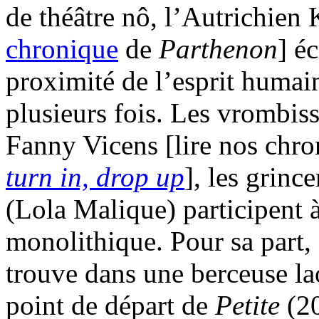
de théâtre nô, l’Autrichien
chronique
de
Parthenon
] é
proximité de l’esprit humai
plusieurs fois. Les vrombis
Fanny Vicens [lire nos chr
turn in, drop up
], les grinc
(Lola Malique) participent 
monolithique. Pour sa part
trouve dans une berceuse lao
point de départ de
Petite
(20