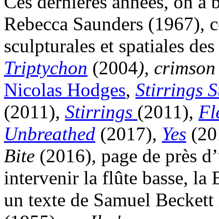
Ces dernières années, on a
Rebecca Saunders (1967), co
sculpturales et spatiales de
Triptychon
(2004
), crimso
Nicolas Hodges
,
Stirrings St
(2011),
Stirrings
(2011),
Fl
Unbreathed
(2017),
Yes
(20
Bite
(2016), page de près d’
intervenir la flûte basse, la
un texte de Samuel Beckett 