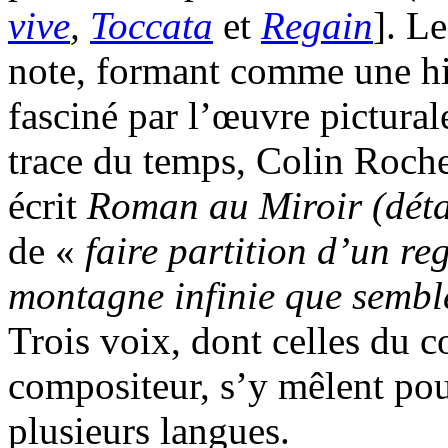
vive
,
Toccata
et
Regain
]. L
note, formant comme une his
fasciné par l’œuvre pictura
trace du temps, Colin Roche
écrit
Roman au Miroir (détai
de «
faire partition d’un r
montagne infinie que semble
Trois voix, dont celles du 
compositeur, s’y mêlent pou
plusieurs langues.