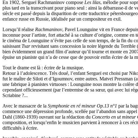
En 1902, Sergueï Rachmaninov compose
Les lilas
, mélodie pour sop
plus tard en la transcrivant pour piano seul : ainsi la débarrasse-il d
siècle est passé depuis la disparition de cette traductrice pétersbourg
enfance russe en Russie, idéalisée par un compositeur en exil.
Lorsqu’il réalise
Rachmaninov
, Pavel Lounguine vit en France depuis 
inconnue pour l’artiste, fort attaché à sa culture d’origine, comme en
le cinéma de Lounguine n’évite pas celle de son temps, de la fin du
saisissant
Tsar
revisitant sans concession la noire légende du Terrible 
bien évidemment un grand film d’auteur qu’il tourne et monte en 2007, r
épuise un pianiste qui n’a de cesse que de pouvoir enfin écrire de la 
Tout le drame est là : écrire de la musique.
Retour à l’adolescence. Très doué, l’enfant Sergueï est choisi par Ni
fut le maître de Siloti et d’Igoumnov, entre autres. Matveï Pressman (a
une fabrique à pianistes virtuoses : Lounguine nous montre la colère 
cependant officieusement (par l’entremise de sa sœur, qui avec lui rége
Scriabine ?...
Avec le massacre de la
Symphonie en ré mineur Op.13 n°1
par la bag
commence une dépression profonde, scellée par l’abandon sans appel de
Dahl (1860-1939) ouvrant sur la rédaction du
Concerto en ut mineur
composition, et lorsqu’enfin le musicien parvient à renoncer à ces récit
difficultés à écrire.