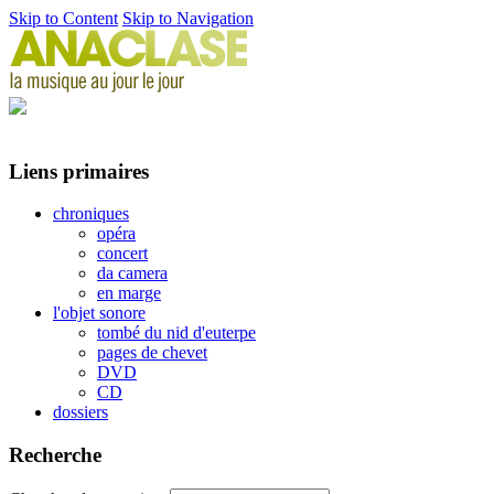
Skip to Content
Skip to Navigation
Liens primaires
chroniques
opéra
concert
da camera
en marge
l'objet sonore
tombé du nid d'euterpe
pages de chevet
DVD
CD
dossiers
Recherche