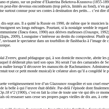
rano et piano, sur un poème d’Ekaterina Beketova-Krasnova (1855-189
e vers peut-être devenus encombrants (trop précis, limités au fond), n’e
eoise surtout connue pour ses contes à destination des petits… c’est dire 
dix-sept ans. Il a quitté la Russie en 1990, de même que le musicien la
 témoignent ses longs métrages. Pourtant, si la nostalgie semble le rega
 communisme (
Такси блюз
, 1990) aux dérives mafieuses (
Олигарх
, 1992
(
Царь
, 2009), Lounguine s’intéresse au destin du compositeur. Plutôt qu
avissant le spectateur dans un tourbillon de flashbacks à l’image de cett
musique.
kolaï Zverev, grand pédagogue qui, à son domicile moscovite, abrite le
uquel il dédierait plus tard son opus 36) serait l’un des camarades de S
du maître lorsqu’il découvre les manuscrits de Rachmaninov. Admirateur 
ntait tout ce petit monde musical) le créateur alors qu’il a congédié le 
uette vertigineusement ivre d’un Glazounov rougeâtre et son cruel ense
 la belle à qui l’œuvre était dédiée. Par-delà l’épisode dont finaleme
 Op.18 n°2
(1900), c’est en fait la crise de toute une vie qui dès ce mome
als où ressasser sans cesse ses propres pages vieilles de dix ans, à cette 