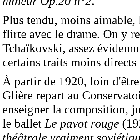
mineur Op.20 n°2
.
Plus tendu, moins aimable, 
flirte avec le drame. On y r
Tchaïkovski, assez évidemme
certains traits moins direct
À partir de 1920, loin d'êtr
Glière repart au Conservatoi
enseigner la composition, ju
le ballet
Le pavot rouge
(192
théâtrale vraiment soviétiq