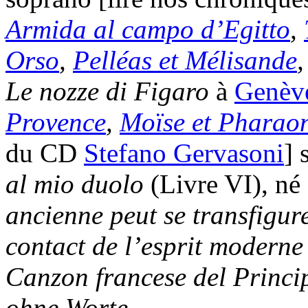
Armida al campo d’Egitto
,
Orso
,
Pelléas et Mélisande
Le nozze di Figaro
à
Genèv
Provence
,
Moïse et Pharao
du CD
Stefano Gervasoni
] 
al mio duolo
(Livre VI), né
ancienne peut se transfigure
contact de l’esprit moderne
Canzon francese del Princi
ohne Worte.