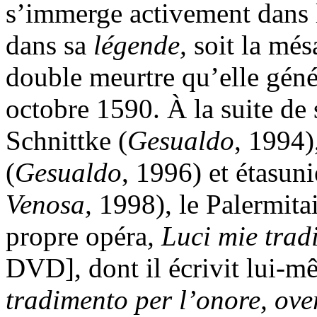
s’immerge activement dans
dans sa
légende,
soit la més
double meurtre qu’elle génér
octobre 1590. À la suite de 
Schnittke (
Gesualdo
, 1994
(
Gesualdo
, 1996) et étasun
Venosa,
1998), le Palermita
propre opéra
, Luci mie trad
DVD]
,
dont il écrivit lui-m
tradimento per l’onore, ove