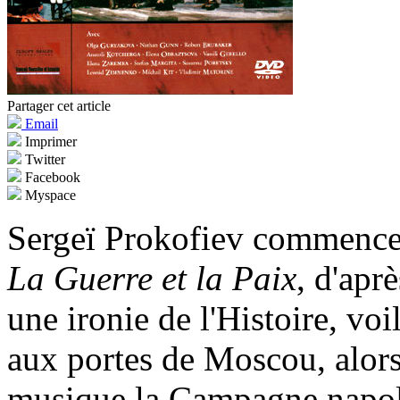
Partager cet article
Email
Imprimer
Twitter
Facebook
Myspace
Sergeï Prokofiev commence 
La Guerre et la Paix
, d'apr
une ironie de l'Histoire, vo
aux portes de Moscou, alor
musique la Campagne napolé