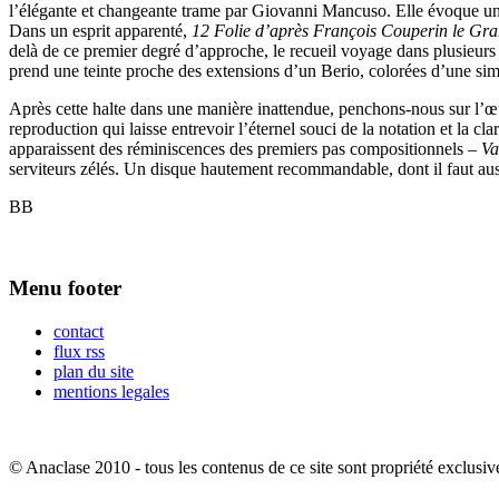
l’élégante et changeante trame par Giovanni Mancuso. Elle évoque un mat
Dans un esprit apparenté,
12 Folie d’après François Couperin le Gr
delà de ce premier degré d’approche, le recueil voyage dans plusieurs o
prend une teinte proche des extensions d’un Berio, colorées d’une simp
Après cette halte dans une manière inattendue, penchons-nous sur l’œ
reproduction qui laisse entrevoir l’éternel souci de la notation et la c
apparaissent des réminiscences des premiers pas compositionnels –
Va
serviteurs zélés. Un disque hautement recommandable, dont il faut auss
BB
Menu footer
contact
flux rss
plan du site
mentions legales
© Anaclase 2010 - tous les contenus de ce site sont propriété exclusiv