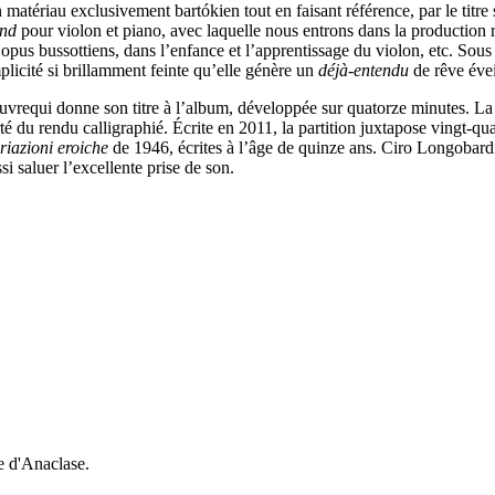
ériau exclusivement bartókien tout en faisant référence, par le titre se
and
pour violon et piano, avec laquelle nous entrons dans la production 
pus bussottiens, dans l’enfance et l’apprentissage du violon, etc. Sous 
licité si brillamment feinte qu’elle génère un
déjà-entendu
de rêve évei
uvrequi donne son titre à l’album, développée sur quatorze minutes. La 
larté du rendu calligraphié. Écrite en 2011, la partition juxtapose vingt-
riazioni eroiche
de 1946, écrites à l’âge de quinze ans. Ciro Longobard
i saluer l’excellente prise de son.
e d'Anaclase.