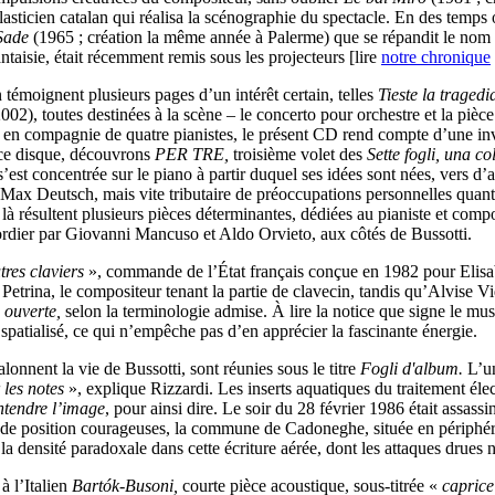
sticien catalan qui réalisa la scénographie du spectacle. En des temps o
Sade
(1965 ; création la même année à Palerme) que se répandit le nom d
antaisie, était récemment remis sous les projecteurs [lire
notre chronique
témoignent plusieurs pages d’un intérêt certain, telles
Tieste la traged
002), toutes destinées à la scène – le concerto pour orchestre et la pièc
re en compagnie de quatre pianistes, le présent CD rend compte d’une in
 ce disque, découvrons
PER TRE,
troisième volet des
Sette fogli, una c
est concentrée sur le piano à partir duquel ses idées sont nées, vers d’
r Max Deutsch, mais vite tributaire de préoccupations personnelles quan
 là résultent plusieurs pièces déterminantes, dédiées au pianiste et com
 cordier par Giovanni Mancuso et Aldo Orvieto, aux côtés de Bussotti.
tres claviers
», commande de l’État français conçue en 1982 pour Elisab
Petrina, le compositeur tenant la partie de clavecin, tandis qu’Alvise V
e
ouverte,
selon la terminologie admise. À lire la notice que signe le m
patialisé, ce qui n’empêche pas d’en apprécier la fascinante énergie.
alonnent la vie de Bussotti, sont réunies sous le titre
Fogli d'album.
L’u
 les notes
», explique Rizzardi. Les inserts aquatiques du traitement éle
ntendre l’image
, pour ainsi dire. Le soir du 28 février 1986 était assa
s de position courageuses, la commune de Cadoneghe, située en périp
la densité paradoxale dans cette écriture aérée, dont les attaques drues 
 l’Italien
Bartók-Busoni,
courte pièce acoustique, sous-titrée «
caprice