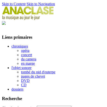
Skip to Content
Skip to Navigation
Liens primaires
chroniques
opéra
concert
da camera
en marge
l'objet sonore
tombé du nid d'euterpe
pages de chevet
DVD
CD
dossiers
Recherche