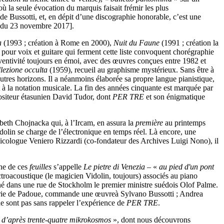
ù la seule évocation du marquis faisait frémir les plus
e Bussotti, et, en dépit d’une discographie honorable, c’est une
du 23 novembre 2017].
ia
(1993 ; création à Rome en 2000),
Nuit du Faune
(1991 ; création la
e pour voix et guitare qui ferment cette liste convoquent chorégraphie
ventivité toujours en émoi, avec des œuvres conçues entre 1982 et
ollezione occulta
(1959), recueil au graphisme mystérieux. Sans être à
autres horizons. Il a néanmoins élaborée sa propre langue pianistique,
t à la notation musicale. La fin des années cinquante est marquée par
positeur étasunien David Tudor, dont
PER TRE
et son énigmatique
eth Chojnacka qui, à l’Ircam, en assura la
première
au printemps
idolin se charge de l’électronique en temps réel. Là encore, une
usicologue Veniero Rizzardi (co-fondateur des Archives Luigi Nono), il
ne de ces
feuilles
s’appelle
Le pietre di Venezia
– «
au pied d'un pont
ctroacoustique (le magicien Vidolin, toujours) associés au piano
ssiné dans une rue de Stockholm le premier ministre suédois Olof Palme.
hérie de Padoue, commande une œuvreà Sylvano Bussotti ; Andrea
ne sont pas sans rappeler l’expérience de
PER TRE
.
 d’après trente-quatre mikrokosmos
», dont nous découvrons