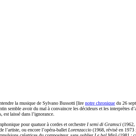
entendre la musique de Sylvano Bussotti [lire
notre chronique
du 26 sept
rentin semble avoir du mal à convaincre les décideurs et les interprètes d
, est laissé dans l’ignorance.
mphonique pour quatuor à cordes et orchestre
I semi di Gramsci
(1962, 
e l’artiste, ou encore l’opéra-ballet
Lorenzaccio
(1968, révisé en 1973 
impulsions créatrices du compositeur, sans oublier
Le bal Mirò
(1981 ; 