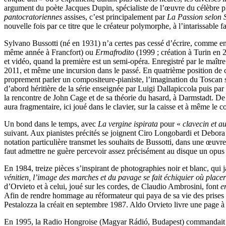
argument du poète Jacques Dupin, spécialiste de l’œuvre du célèbre pla
pantocratoriennes
assises, c’est principalement par
La
Passion selon 
nouvelle fois par ce titre que le créateur polymorphe, à l’intarissable f
Sylvano Bussotti (né en 1931) n’a certes pas cessé d’écrire, comme en 
même année à Francfort) ou
Ermafrodito
(1999 ; création à Turin en 2
et vidéo, quand la première est un semi-opéra. Enregistré par le maît
2011, et même une incursion dans le passé. En quatrième position de
proprement parler un compositeure-pianiste, l’imagination du Toscan s’
d’abord héritière de la série enseignée par Luigi Dallapiccola puis pa
la rencontre de John Cage et de sa théorie du hasard, à Darmstadt. De
aura fragmentaire, ici joué dans le clavier, sur la caisse et à même le
Un bond dans le temps, avec
La vergine ispirata
pour «
clavecin et au
suivant. Aux pianistes précités se joignent Ciro Longobardi et Debora 
notation particulière transmet les souhaits de Bussotti, dans une œuvr
faut admettre ne guère percevoir assez précisément au disque un opus s
En 1984, treize pièces s’inspirant de photographies noir et blanc, qui j
vénitien, l’image des marches et du pavage se fait échiquier où placer
d’Orvieto et à celui, joué sur les cordes, de Claudio Ambrosini, font
e
Afin de rendre hommage au réformateur qui paya de sa vie des prise
Pestalozza la créait en septembre 1987. Aldo Orvieto livre une page à 
En 1995, la Radio Hongroise (Magyar Rádió, Budapest) commandait à