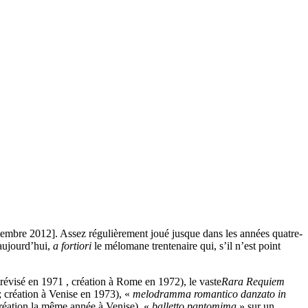
embre 2012]. Assez régulièrement joué jusque dans les années quatre-
’aujourd’hui,
a fortiori
le mélomane trentenaire qui, s’il n’est point
révisé en 1971 , création à Rome en 1972), le vaste
Rara Requiem
; création à Venise en 1973), «
melodramma romantico danzato in
création la même année à Venise), «
balletto pantomima
» sur un