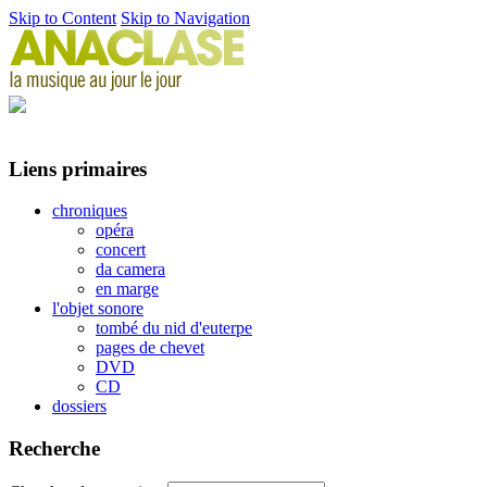
Skip to Content
Skip to Navigation
Liens primaires
chroniques
opéra
concert
da camera
en marge
l'objet sonore
tombé du nid d'euterpe
pages de chevet
DVD
CD
dossiers
Recherche