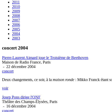
2011
2010
2009
2008
2007
2006
2005
2004
2003
concert 2004
Pierre-Laurent Aimard joue le Troisième de Beethoven
Maison de Radio France, Paris
- 22 décembre 2004
concert
Deux changements, ce soir, à la
maison ronde
: Mikko Franck étant sou
voir
Josep Pons dirige l'ONF
Théâtre des Champs-Élysées, Paris
- 16 décembre 2004
concert