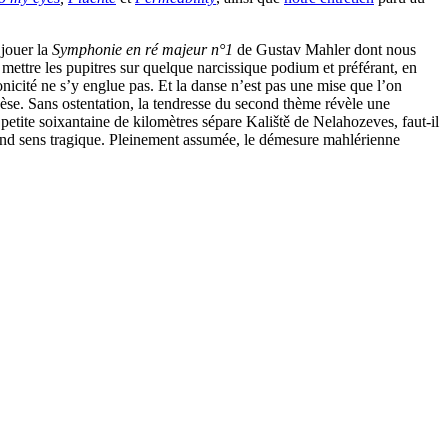
jouer la
Symphonie en ré majeur n°1
de Gustav Mahler dont nous
de mettre les pupitres sur quelque narcissique podium et préférant, en
onicité ne s’y englue pas. Et la danse n’est pas une mise que l’on
obèse. Sans ostentation, la tendresse du second thème révèle une
petite soixantaine de kilomètres sépare Kaliště de Nelahozeves, faut-il
grand sens tragique. Pleinement assumée, le démesure mahlérienne