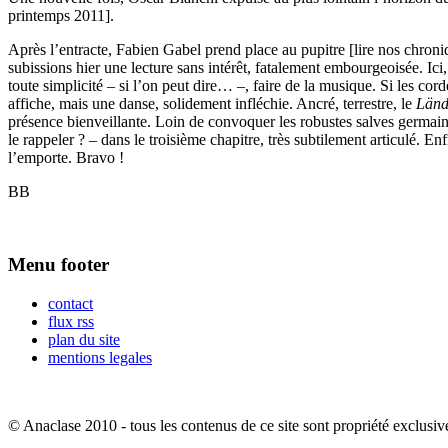
printemps 2011].
Après l’entracte, Fabien Gabel prend place au pupitre [lire nos chron
subissions hier une lecture sans intérêt, fatalement embourgeoisée. Ici,
toute simplicité – si l’on peut dire… –, faire de la musique. Si les co
affiche, mais une danse, solidement infléchie. Ancré, terrestre, le
Länd
présence bienveillante. Loin de convoquer les robustes salves germaine
le rappeler ? – dans le troisième chapitre, très subtilement articulé. E
l’emporte. Bravo !
BB
Menu footer
contact
flux rss
plan du site
mentions legales
© Anaclase 2010 - tous les contenus de ce site sont propriété exclusiv