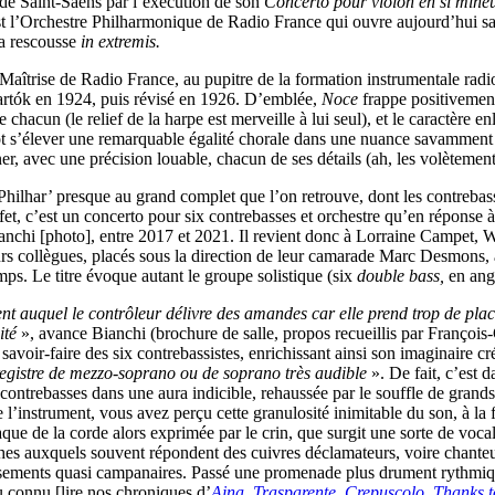
e de Saint-Saëns par l’exécution de son
Concerto pour violon en si min
est l’Orchestre Philharmonique de Radio France qui ouvre aujourd’hui sa
la rescousse
in extremis.
 Maîtrise de Radio France, au pupitre de la formation instrumentale radio
Bartók en 1924, puis révisé en 1926. D’emblée,
Noce
frappe positivement
e chacun (le relief de la harpe est merveille à lui seul), et le caractèr
tôt s’élever une remarquable égalité chorale dans une nuance savamment
er, avec une précision louable, chacun de ses détails (ah, les volètement
ilhar’ presque au grand complet que l’on retrouve, dont les contrebass
effet, c’est un concerto pour six contrebasses et orchestre qu’en répons
anchi [photo], entre 2017 et 2021. Il revient donc à Lorraine Campet
urs collègues, placés sous la direction de leur camarade Marc Desmons, 
emps. Le titre évoque autant le groupe solistique (six
double bass,
en ang
nt auquel le contrôleur délivre des amandes car elle prend trop de place 
ité
», avance Bianchi (brochure de salle, propos recueillis par François-G
savoir-faire des six contrebassistes, enrichissant ainsi son imaginaire c
egistre de mezzo-soprano ou de soprano très audible
». De fait, c’est 
contrebasses dans une aura indicible, rehaussée par le souffle de grands 
l’instrument, vous avez perçu cette granulosité inimitable du son, à la 
que de la corde alors exprimée par le crin, que surgit une sorte de vocal
hes auxquels souvent répondent des cuivres déclamateurs, voire chante
issements quasi campanaires. Passé une promenade plus drument rythmiqu
u connu [lire nos chroniques d’
Ajna
,
Trasparente
,
Crepuscolo
,
Thanks t