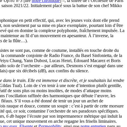
eur Op.61
n°3
[lire
notre chronique
] –, la soirée de l’Orchestre de Paris
 saison 2021/22. Initialement placé sous la battue de son chef Mikko
phonique en petit effectif, qui, avec les jeunes voix dont elle prend
, non seulement par sa mise en place exemplaire, pourtant loin d’être
e enlevé qui en domine la complexe polyphonie, fraîchement impulsée. La
 maintenue au fil d’un mouvement en apesanteur. À l’inverse, la
s de la flûte…).
istes ne sont pas, comme de coutume, installés en touche droite du
e à la commande conjointe de Radio France, du Basel Sinfonietta, de la
, Weiyu Chang, Yann Dubost, Lucas Henri, Édouard Macarez et Boris
alto solo de l’orchestre – par ailleurs, Desmons s’est engagé dans une
lais) que six décibels (
dB
), aux confins du silence.
dans le train. Elle est immense et discrète, et je souhaitais lui rendre
ildas Tual). Loin de s’en tenir à une note d’intention plutôt gentille,
réatif de sons plus ou moins insolites, de modes d’attaque moins
dans l’oscillation raffinée des harmoniques que débute l’œuvre, les
fléaux. S’il vous a été donné de tenir un jour un archet de
fois rauque et douce, comme un soupir : c’est à partir de cette morsure
ité qui, ce soir, contamine l’orchestre de ses paradoxes spécifiques.
urs,
6 db
happe l’écoute par son impermanence métrique qui induit la
e, cet unique mouvement en arche regagne les friselis liminaires.
o my eyes
,
Fluente
et
Permeability
, ainsi que
notre entretien
paru au