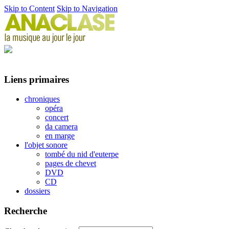
Skip to Content
Skip to Navigation
Liens primaires
chroniques
opéra
concert
da camera
en marge
l'objet sonore
tombé du nid d'euterpe
pages de chevet
DVD
CD
dossiers
Recherche