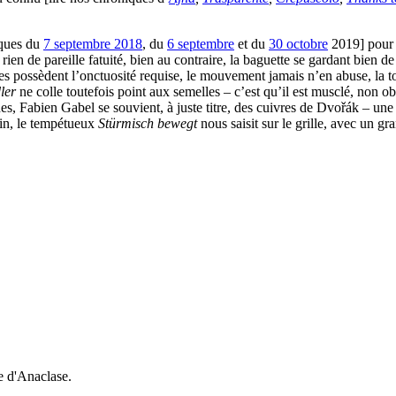
iques du
7 septembre 2018
, du
6 septembre
et du
30 octobre
2019] pour 
 rien de pareille fatuité, bien au contraire, la baguette se gardant bien 
rdes possèdent l’onctuosité requise, le mouvement jamais n’en abuse, la t
ler
ne colle toutefois point aux semelles – c’est qu’il est musclé, non 
s, Fabien Gabel se souvient, à juste titre, des cuivres de Dvořák – une 
nfin, le tempétueux
Stürmisch bewegt
nous saisit sur le grille, avec un 
e d'Anaclase.