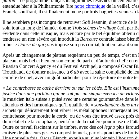
patron
– ce programme français inaugurait les festivités du centenair
entendue hier à la Philharmonie [lire
notre chronique
de la veille], c’
Franck, souffrant, il est finalement mené par trois baguettes venues à 
Il ne semblera pas incongru de retrouver Sofi Jeannin, directrice de la
soin tout au long de l’année, donne
Trois scènes de village
écrit par 
évidente dans cette musique, mais encore par le bel équilibre obtenu d
tendresse un rien sévère qui introduit la
Berceuse
centrale laisse bien
robuste
Danse de garçons
impose son pas cordial, tout en faisant sonn
Après un changement de plateau requérant un peu de temps, c’est un Ph
plateau, mais bel et bien en son cœur, de part et d’autre du chef : en 
Russian Concert Agency et du Festival Archipel, a composé Oscar Bi
Trouchaud, de donner naissance à
6 db
avec la saine complicité de le
carrière de chef, avec un goût particulier pour le répertoire de notre t
«
La contrebasse se cache derrière ou sur les côtés. Elle est l’instrume
justice dans une partition qui ne soit pas un simple exercice de virtuos
le musicien italo-suisse a puisé avec une certaine gourmandise dans le 
attendus et des harmoniques qu’il qualifie de «
sons-lumière dans un r
archets qui délicatement font vibrer les métallophones immergeant les 
contrebasse pour mordre la corde, ou de vous être trouvé assez près de 
du métal et de la colophane, peut-être de la matière poudreuse de l’atta
Outre ce travail fascinant sur le timbre, avec des
col legno
plus farouc
croisée de plusieurs gestes compositionnels, parfois ponctués de bru
Une nouvelle fois, Oscar Bianchi expulse au plus lointain l’horizon d