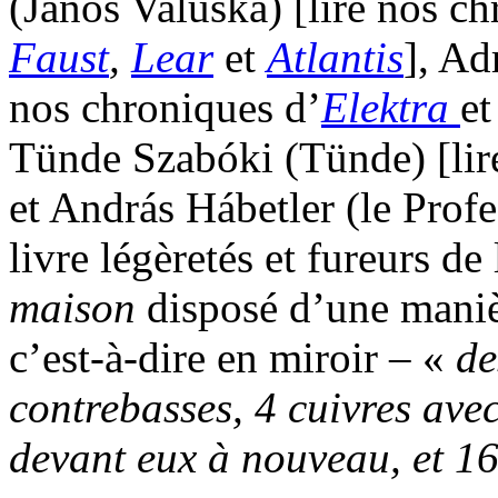
(János Valuska) [lire nos c
Faust
,
Lear
et
Atlantis
], Ad
nos chroniques d’
Elektra
e
Tünde Szabóki (Tünde) [li
et András Hábetler (le Prof
livre légèretés et fureurs de 
maison
disposé d’une maniè
c’est-à-dire en miroir – «
de
contrebasses, 4 cuivres ave
devant eux à nouveau, et 16