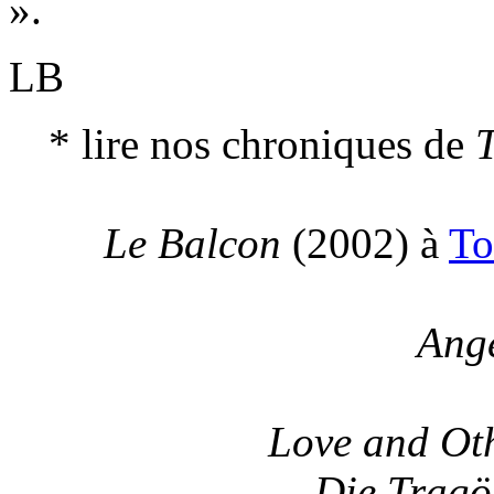
».
LB
* lire nos chroniques de
T
Le Balcon
(2002) à
To
Ang
Love and Ot
Die Tragöd