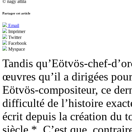
© nagy attila
Partager cet article
Email
Imprimer
Twitter
Facebook
Myspace
Tandis qu’Eötvös-chef-d’orc
œuvres qu’il a dirigées pour
Eötvös-compositeur, ce dern
difficulté de l’histoire exac
écrit depuis la création du t
siècle *. C’est que, contra