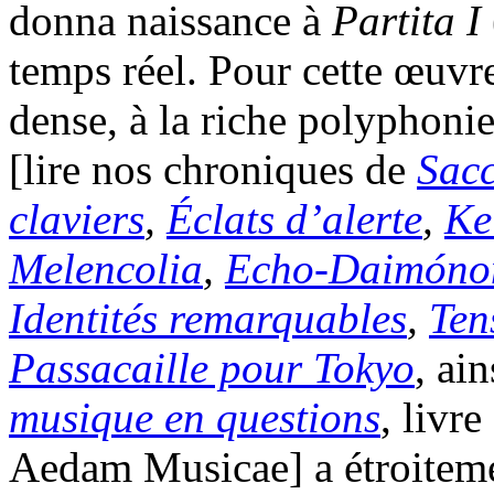
donna naissance à
Partita I
temps réel. Pour cette œuvre 
dense, à la riche polyphoni
[lire nos chroniques de
Sac
claviers
,
Éclats d’alerte
,
Ke
Melencolia
,
Echo-Daimóno
Identités remarquables
,
Ten
Passacaille pour Tokyo
, ai
musique en questions
, livr
Aedam Musicae] a étroitemen