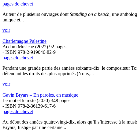
pages de chevet
Auteur de plusieurs ouvrages dont
Standing on a beach,
une antholog
unique et...
voir
Charlemagne Palestine
Aedam Musicae (2022) 92 pages
- ISBN 978-2-919046-82-9
pages de chevet
Pendant une grande partie des années soixante-dix, le compositeur T
défendant les droits des plus opprimés (Noirs,...
voir
Gavin Bryars – En paroles, en musique
Le mot et le reste (2020) 348 pages
- ISBN 978-2-36139-617-6
pages de chevet
Au début des années quatre-vingt-dix, alors qu’il s’intéresse à la m
Bryars, fustigé par une certaine...