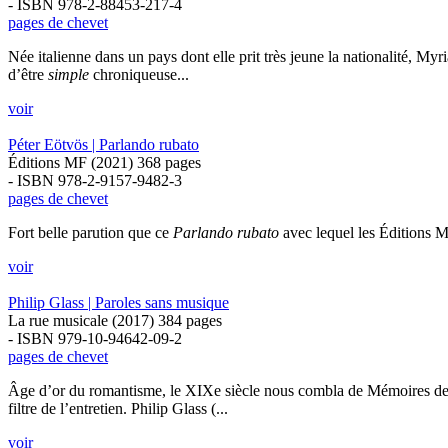
- ISBN 978-2-88453-217-4
pages de chevet
Née italienne dans un pays dont elle prit très jeune la nationalité, 
d’être
simple
chroniqueuse...
voir
Péter Eötvös | Parlando rubato
Éditions MF (2021) 368 pages
- ISBN 978-2-9157-9482-3
pages de chevet
Fort belle parution que ce
Parlando rubato
avec lequel les Éditions 
voir
Philip Glass | Paroles sans musique
La rue musicale (2017) 384 pages
- ISBN 979-10-94642-09-2
pages de chevet
Âge d’or du romantisme, le XIXe siècle nous combla de Mémoires de co
filtre de l’entretien. Philip Glass (...
voir