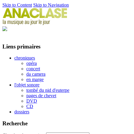
Skip to Content
Skip to Navigation
Liens primaires
chroniques
opéra
concert
da camera
en marge
l'objet sonore
tombé du nid d'euterpe
pages de chevet
DVD
CD
dossiers
Recherche