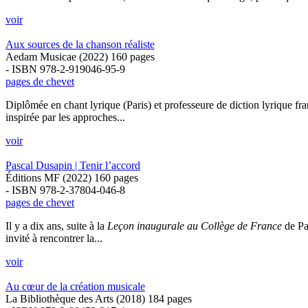
voir
Aux sources de la chanson réaliste
Aedam Musicae (2022) 160 pages
- ISBN 978-2-919046-95-9
pages de chevet
Diplômée en chant lyrique (Paris) et professeure de diction lyrique fr
inspirée par les approches...
voir
Pascal Dusapin | Tenir l’accord
Éditions MF (2022) 160 pages
- ISBN 978-2-37804-046-8
pages de chevet
Il y a dix ans, suite à la
Leçon inaugurale au Collège de France
de Pa
invité à rencontrer la...
voir
Au cœur de la création musicale
La Bibliothèque des Arts (2018) 184 pages