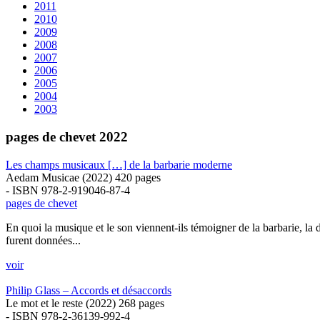
2011
2010
2009
2008
2007
2006
2005
2004
2003
pages de chevet 2022
Les champs musicaux […] de la barbarie moderne
Aedam Musicae (2022) 420 pages
- ISBN 978-2-919046-87-4
pages de chevet
En quoi la musique et le son viennent-ils témoigner de la barbarie, la d
furent données...
voir
Philip Glass – Accords et désaccords
Le mot et le reste (2022) 268 pages
- ISBN 978-2-36139-992-4