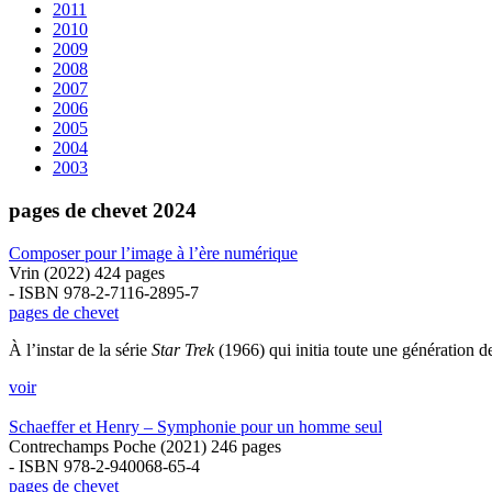
2011
2010
2009
2008
2007
2006
2005
2004
2003
pages de chevet 2024
Composer pour l’image à l’ère numérique
Vrin (2022) 424 pages
- ISBN 978-2-7116-2895-7
pages de chevet
À l’instar de la série
Star Trek
(1966) qui initia toute une génération de
voir
Schaeffer et Henry – Symphonie pour un homme seul
Contrechamps Poche (2021) 246 pages
- ISBN 978-2-940068-65-4
pages de chevet