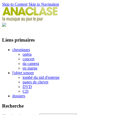
Skip to Content
Skip to Navigation
Liens primaires
chroniques
opéra
concert
da camera
en marge
l'objet sonore
tombé du nid d'euterpe
pages de chevet
DVD
CD
dossiers
Recherche