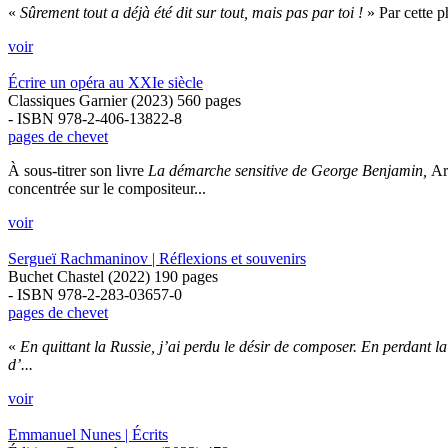
«
Sûrement tout a déjà été dit sur tout, mais pas par toi !
» Par cette p
voir
Écrire un opéra au XXIe siècle
Classiques Garnier (2023) 560 pages
- ISBN 978-2-406-13822-8
pages de chevet
À sous-titrer son livre
La démarche sensitive de George Benjamin,
Ar
concentrée sur le compositeur...
voir
Sergueï Rachmaninov | Réflexions et souvenirs
Buchet Chastel (2022) 190 pages
- ISBN 978-2-283-03657-0
pages de chevet
«
En quittant la Russie, j’ai perdu le désir de composer. En perdant la R
d’...
voir
Emmanuel Nunes | Écrits